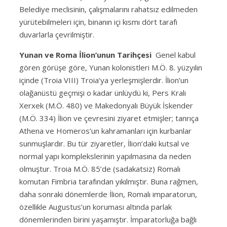
Belediye meclisinin, çalışmalarını rahatsız edilmeden
yürütebilmeleri için, binanın içi kısmı dört tarafı
duvarlarla çevrilmiştir.
Yunan ve Roma İlion’unun Tarihçesi
Genel kabul
gören görüşe göre, Yunan kolonistleri M.Ö. 8. yüzyılın
içinde (Troia VIII) Troia’ya yerleşmişlerdir. İlion’un
olağanüstü geçmişi o kadar ünlüydü ki, Pers Kralı
Xerxek (M.Ö. 480) ve Makedonyalı Büyük İskender
(M.Ö. 334) İlion ve çevresini ziyaret etmişler; tanrıça
Athena ve Homeros’un kahramanları için kurbanlar
sunmuşlardır. Bu tür ziyaretler, İlion’daki kutsal ve
normal yapı komplekslerinin yapılmasına da neden
olmuştur. Troia M.Ö. 85’de (sadakatsiz) Romalı
komutan Fimbria tarafından yıkılmıştır. Buna rağmen,
daha sonraki dönemlerde İlion, Romalı imparatorun,
özellikle Augustus’un koruması altında parlak
dönemlerinden birini yaşamıştır. İmparatorluğa bağlı