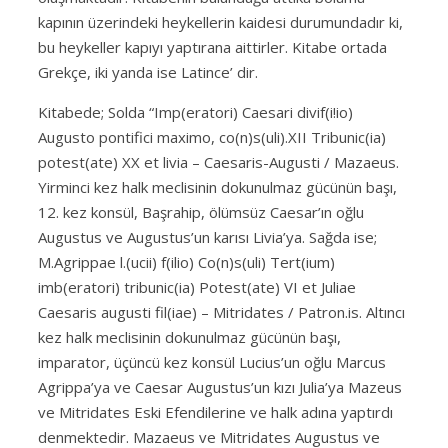
kapının üzerindeki heykellerin kaidesi durumundadır ki,
bu heykeller kapıyı yaptırana aittirler. Kitabe ortada
Grekçe, iki yanda ise Latince’ dir.
Kitabede; Solda “Imp(eratori) Caesari divif(i!io)
Augusto pontifici maximo, co(n)s(uli).XII Tribunic(ia)
potest(ate) XX et livia – Caesaris-Augusti / Mazaeus.
Yirminci kez halk meclisinin dokunulmaz gücünün başı,
12. kez konsül, Başrahip, ölümsüz Caesar’ın oğlu
Augustus ve Augustus’un karısı Livia’ya. Sağda ise;
M.Agrippae l.(ucii) f(ilio) Co(n)s(uli) Tert(ium)
imb(eratori) tribunic(ia) Potest(ate) VI et Juliae
Caesaris augusti fil(iae) – Mitridates / Patron.is. Altıncı
kez halk meclisinin dokunulmaz gücünün başı,
imparator, üçüncü kez konsül Lucius’un oğlu Marcus
Agrippa’ya ve Caesar Augustus’un kızı Julia’ya Mazeus
ve Mitridates Eski Efendilerine ve halk adına yaptırdı
denmektedir. Mazaeus ve Mitridates Augustus ve