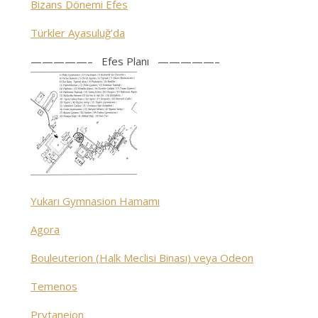
Bizans Dönemi Efes
Türkler Ayasuluğ’da
—————– Efes Planı —————–
Yukarı Gymnasion Hamamı
Agora
Bouleuterion (Halk Meclisi Binası) veya Odeon
Temenos
Prytaneion