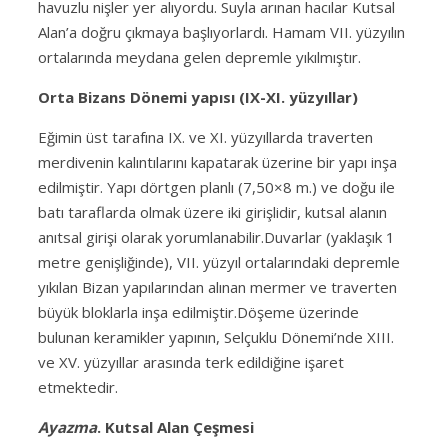
havuzlu nişler yer alıyordu. Suyla arınan hacılar Kutsal
Alan’a doğru çıkmaya başlıyorlardı. Hamam VII. yüzyılın
ortalarında meydana gelen depremle yıkılmıştır.
Orta Bizans Dönemi yapısı (IX-XI. yüzyıllar)
Eğimin üst tarafına IX. ve XI. yüzyıllarda traverten
merdivenin kalıntılarını kapatarak üzerine bir yapı inşa
edilmiştir. Yapı dörtgen planlı (7,50×8 m.) ve doğu ile
batı taraflarda olmak üzere iki girişlidir, kutsal alanın
anıtsal girişi olarak yorumlanabilir.Duvarlar (yaklaşık 1
metre genişliğinde), VII. yüzyıl ortalarındaki depremle
yıkılan Bizan yapılarından alınan mermer ve traverten
büyük bloklarla inşa edilmiştir.Döşeme üzerinde
bulunan keramikler yapının, Selçuklu Dönemi’nde XIII.
ve XV. yüzyıllar arasında terk edildiğine işaret
etmektedir.
Ayazma
. Kutsal Alan Çeşmesi