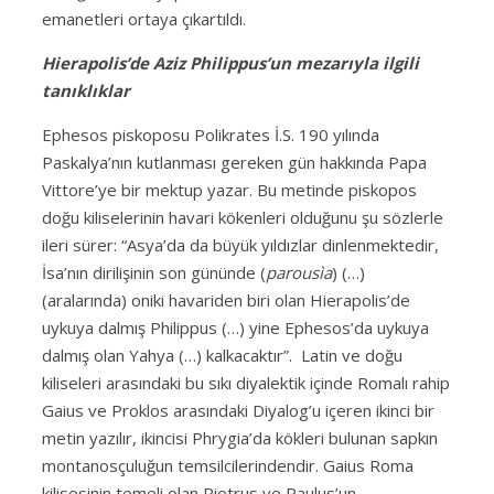
emanetleri ortaya çıkartıldı.
Hierapolis’de Aziz Philippus’un mezarıyla ilgili
tanıklıklar
Ephesos piskoposu Polikrates İ.S. 190 yılında
Paskalya’nın kutlanması gereken gün hakkında Papa
Vittore’ye bir mektup yazar. Bu metinde piskopos
doğu kiliselerinin havari kökenleri olduğunu şu sözlerle
ileri sürer: “Asya’da da büyük yıldızlar dinlenmektedir,
İsa’nın dirilişinin son gününde (
parousìa
) (…)
(aralarında) oniki havariden biri olan Hierapolis’de
uykuya dalmış Philippus (…) yine Ephesos’da uykuya
dalmış olan Yahya (…) kalkacaktır”. Latin ve doğu
kiliseleri arasındaki bu sıkı diyalektik içinde Romalı rahip
Gaius ve Proklos arasındaki Diyalog’u içeren ikinci bir
metin yazılır, ikincisi Phrygia’da kökleri bulunan sapkın
montanosçuluğun temsilcilerindendir. Gaius Roma
kilisesinin temeli olan Pietrus ve Paulus’un