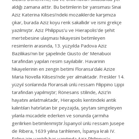
aldığı zamana aittir. Bu betimlerin bir yansıması Sinai
Aziz Katerina Kilisesi’ndeki mozaiklerde karşımıza
çıkar, burada Aziz koyu renk sakallıdır ve ismi grekçe
yazılmıştır. Aziz Philippus’u ve Hierapolis’de şehit
mertebesine ulaşması hikayesini betimleyen
resimlerin arasında, 13. yüzyılda Padova Aziz
Bazilikası’nın bir şapelinde Giusto de’ Menabuoi
tarafından yapılan resim sayılabilir. Havarinin
hikayelerinin en zengin betimi Floransa’daki Azize
Maria Novella Kilisesi’nde yer almaktadır. Freskler 14.
yüzyıl sonlarında Floransalı ünlü ressam Filippino Lippi
tarafından yapılmıştır; Rönesans stilinde, Aziz’in
hayatını anlatmaktadır, Hierapolis kentindeki antik
kalıntıları hatırlatan bir peyzajda, şeytanı simgeleyen
yılanla mücadele ederken ve sonunda çarmıha
gerilirken betimlenmiştir.İspanyol ünlü ressam Jusepe
de Ribera, 1639 yılına tarihlenen, İspanya kralı IV.
Felipe için yaptığı baş yapıtında Aziz Philippus’u