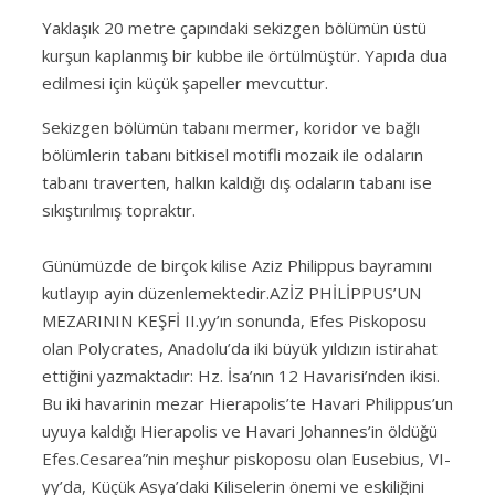
Yaklaşık 20 metre çapındaki sekizgen bölümün üstü
kurşun kaplanmış bir kubbe ile örtülmüştür. Yapıda dua
edilmesi için küçük şapeller mevcuttur.
Sekizgen bölümün tabanı mermer, koridor ve bağlı
bölümlerin tabanı bitkisel motifli mozaik ile odaların
tabanı traverten, halkın kaldığı dış odaların tabanı ise
sıkıştırılmış topraktır.
Günümüzde de birçok kilise Aziz Philippus bayramını
kutlayıp ayin düzenlemektedir.AZİZ PHİLİPPUS’UN
MEZARININ KEŞFİ II.yy’ın sonunda, Efes Piskoposu
olan Polycrates, Anadolu’da iki büyük yıldızın istirahat
ettiğini yazmaktadır: Hz. İsa’nın 12 Havarisi’nden ikisi.
Bu iki havarinin mezar Hierapolis’te Havari Philippus’un
uyuya kaldığı Hierapolis ve Havari Johannes’in öldüğü
Efes.Cesarea”nin meşhur piskoposu olan Eusebius, VI-
yy’da, Küçük Asya’daki Kiliselerin önemi ve eskiliğini