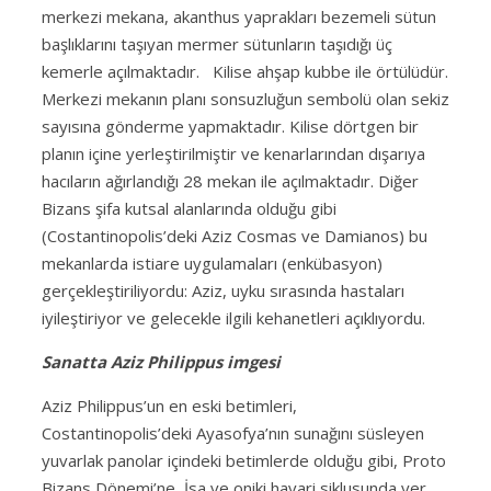
merkezi mekana, akanthus yaprakları bezemeli sütun
başlıklarını taşıyan mermer sütunların taşıdığı üç
kemerle açılmaktadır.
Kilise ahşap kubbe ile örtülüdür.
Merkezi mekanın planı sonsuzluğun sembolü olan sekiz
sayısına gönderme yapmaktadır. Kilise dörtgen bir
planın içine yerleştirilmiştir ve kenarlarından dışarıya
hacıların ağırlandığı 28 mekan ile açılmaktadır. Diğer
Bizans şifa kutsal alanlarında olduğu gibi
(Costantinopolis’deki Aziz Cosmas ve Damianos) bu
mekanlarda istiare uygulamaları (enkübasyon)
gerçekleştiriliyordu: Aziz, uyku sırasında hastaları
iyileştiriyor ve gelecekle ilgili kehanetleri açıklıyordu.
Sanatta Aziz Philippus imgesi
Aziz Philippus’un en eski betimleri,
Costantinopolis’deki Ayasofya’nın sunağını süsleyen
yuvarlak panolar içindeki betimlerde olduğu gibi, Proto
Bizans Dönemi’ne, İsa ve oniki havari siklusunda yer