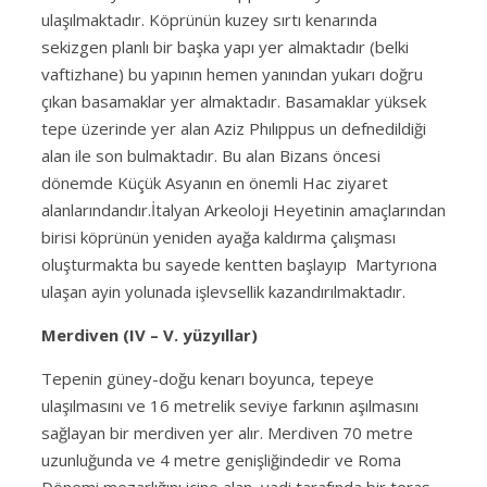
ulaşılmaktadır. Köprünün kuzey sırtı kenarında
sekizgen planlı bir başka yapı yer almaktadır (belki
vaftizhane) bu yapının hemen yanından yukarı doğru
çıkan basamaklar yer almaktadır. Basamaklar yüksek
tepe üzerinde yer alan Aziz Phılıppus un defnedildiği
alan ile son bulmaktadır. Bu alan Bizans öncesi
dönemde Küçük Asyanın en önemli Hac ziyaret
alanlarındandır.İtalyan Arkeoloji Heyetinin amaçlarından
birisi köprünün yeniden ayağa kaldırma çalışması
oluşturmakta bu sayede kentten başlayıp Martyrıona
ulaşan ayin yolunada işlevsellik kazandırılmaktadır.
Merdiven (IV – V. yüzyıllar)
Tepenin güney-doğu kenarı boyunca, tepeye
ulaşılmasını ve 16 metrelik seviye farkının aşılmasını
sağlayan bir merdiven yer alır. Merdiven 70 metre
uzunluğunda ve 4 metre genişliğindedir ve Roma
Dönemi mezarlığını içine alan, vadi tarafında bir teras