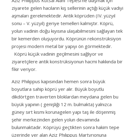
Aziz Philippus Kutsal Alanı Tepesi’ne ulaşmak için
ziyarete gelen hacıların kış sellerinin açtığı küçük vadiyi
aşmaları gerekmektedir. Antik köprüden (IV. yüzyıl
sonu – V. yüzyıl) geriye temelleri kalmıştır. Köprü,
yolun vadinin doğu kıyısına ulaşabilmesini sağlayan tek
bir kemerden oluşuyordu. Köprünün rekonstrüksiyon
projesi modern metal bir yapıyı ön görmektedir.
Köprü küçük vadinin geçilmesini sağlıyor ve
ziyaretçilere antik konstrüksiyonun hacmi hakkında bir
fikir veriyor.
Aziz Phılıppus kapısından hemen sonra büyük
boyutlara sahip köprü yer alır. Büyük boyutlu
dikdörtgen traverten bloklardan meydana gelen bu
büyük yapının ( genişliği 12 m. bulmakta) yalnızca
güney sırt kısmı korunagelen yapı taş ile döşenmiş
şehir merkezinden gelen yolun devamında
bulunmaktadır. Köprüyü geçtikten sonra hakim tepe
üzerinde yer alan Aziz Phılıppus Martyrıonuna