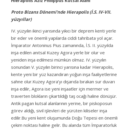
Hierapolis Aziz Philippus Kutsal Alanı
Proto Bizans Dönemi’nde Hierapolis (İ.S. IV-VII.
yüzyıllar)
IV. yüzyılın ikinci yarısında yıkıcı bir deprem kenti yerle
bir eder ve önemli yapılarda ciddi tahribata yol açar.
İmparator Antoninus Pius zamanında, İ.S. II. yüzyılda
inşa edilen anıtsal Kuzey Agora yerle bir olur ve
yeniden inşa edilmesi mümkün olmaz. IV. yüzyılın
sonundan V. yüzyılın birinci yarısına kadar Hierapolis,
kente yeni bir yüz kazandıran yoğun inşa faaliyetlerine
sahne olur.
Kuzey Agora’yı dışarıda bırakan sur duvarı
inşa edilir, Agora ise yeni inşaatler için mermer ve
traverten blokların çıkartıldığı taş ocağı haline dönüşür.
Antik pagan kutsal alanlarının yerine, bir piskoposun
görev aldığı, sivil işlevleri de yürüten kiliseler inşa
edilir.Bu yeni kent oluşumunda Doğu Tepesi en önemli
çekim noktası haline gelir. Bu alanda tüm İmparatorluk