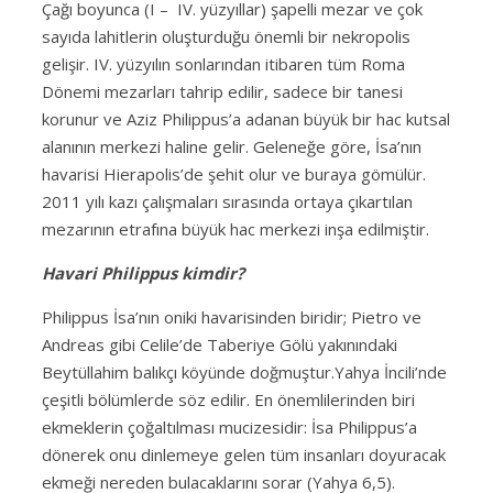
Çağı boyunca (I – IV. yüzyıllar) şapelli mezar ve çok
sayıda lahitlerin oluşturduğu önemli bir nekropolis
gelişir. IV. yüzyılın sonlarından itibaren tüm Roma
Dönemi mezarları tahrip edilir, sadece bir tanesi
korunur ve Aziz Philippus’a adanan büyük bir hac kutsal
alanının merkezi haline gelir. Geleneğe göre, İsa’nın
havarisi Hierapolis’de şehit olur ve buraya gömülür.
2011 yılı kazı çalışmaları sırasında ortaya çıkartılan
mezarının etrafına büyük hac merkezi inşa edilmiştir.
Havari Philippus kimdir?
Philippus İsa’nın oniki havarisinden biridir; Pietro ve
Andreas gibi Celile’de Taberiye Gölü yakınındaki
Beytüllahim balıkçı köyünde doğmuştur.Yahya İncili’nde
çeşitli bölümlerde söz edilir. En önemlilerinden biri
ekmeklerin çoğaltılması mucizesidir: İsa Philippus’a
dönerek onu dinlemeye gelen tüm insanları doyuracak
ekmeği nereden bulacaklarını sorar (Yahya 6,5).