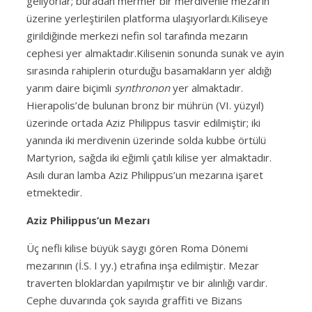
geliyorlar; buradan mermer bir merdivenle mezarın
üzerine yerleştirilen platforma ulaşıyorlardı.
Kiliseye
girildiğinde merkezi nefin sol tarafında mezarın
cephesi yer almaktadır.Kilisenin sonunda sunak ve ayin
sırasında rahiplerin oturduğu basamakların yer aldığı
yarım daire biçimli
synthronon
yer almaktadır.
Hierapolis’de bulunan bronz bir mührün (VI. yüzyıl)
üzerinde ortada Aziz Philippus tasvir edilmiştir; iki
yanında iki merdivenin üzerinde solda kubbe örtülü
Martyrion, sağda iki eğimli çatılı kilise yer almaktadır.
Asılı duran lamba Aziz Philippus’un mezarına işaret
etmektedir.
Aziz Philippus’un Mezarı
Üç nefli kilise büyük saygı gören Roma Dönemi
mezarının (İ.S. I yy.) etrafına inşa edilmiştir. Mezar
traverten bloklardan yapılmıştır ve bir alınlığı vardır.
Cephe duvarında çok sayıda graffiti ve Bizans