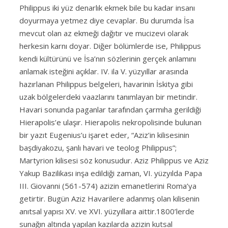
Philippus iki yüz denarlık ekmek bile bu kadar insanı
doyurmaya yetmez diye cevaplar. Bu durumda İsa
mevcut olan az ekmeği dağıtır ve mucizevi olarak
herkesin karnı doyar. Diğer bölümlerde ise, Philippus
kendi kültürünü ve İsa’nın sözlerinin gerçek anlamını
anlamak isteğini açıklar. IV. ila V. yüzyıllar arasında
hazırlanan Philippus belgeleri, havarinin İskitya gibi
uzak bölgelerdeki vaazlarını tanımlayan bir metindir.
Havari sonunda paganlar tarafından çarmıha gerildiği
Hierapolis’e ulaşır. Hierapolis nekropolisinde bulunan
bir yazıt Eugenius’u işaret eder, “Aziz’in kilisesinin
başdiyakozu, şanlı havari ve teolog Philippus”;
Martyrion kilisesi söz konusudur. Aziz Philippus ve Aziz
Yakup Bazilikası inşa edildiği zaman, VI. yüzyılda Papa
III. Giovanni (561-574) azizin emanetlerini Roma’ya
getirtir. Bugün Aziz Havarilere adanmış olan kilisenin
anıtsal yapısı XV. ve XVI. yüzyıllara aittir.
1800’lerde
sunağın altında yapılan kazılarda azizin kutsal