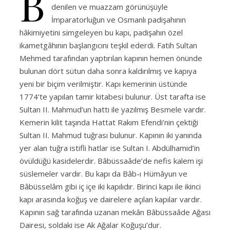
B
denilen ve muazzam görünüşüyle
İmparatorluğun ve Osmanlı padişahının
hâkimiyetini simgeleyen bu kapı, padişahın özel
ikametgâhının başlangıcını teşkil ederdi. Fatih Sultan
Mehmed tarafından yaptırılan kapının hemen önünde
bulunan dört sütun daha sonra kaldırılmış ve kapıya
yeni bir biçim verilmiştir. Kapı kemerinin üstünde
1774’te yapılan tamir kitabesi bulunur. Üst tarafta ise
Sultan II. Mahmud’un hattı ile yazılmış Besmele vardır.
Kemerin kilit taşında Hattat Rakım Efendi’nin çektiği
Sultan II. Mahmud tuğrası bulunur. Kapının iki yanında
yer alan tuğra istifli hatlar ise Sultan I. Abdülhamid’in
övüldüğü kasidelerdir. Bâbüssaâde’de nefis kalem işi
süslemeler vardır. Bu kapı da Bâb-ı Hümâyun ve
Bâbüsselâm gibi iç içe iki kapılıdır. Birinci kapı ile ikinci
kapı arasında koğuş ve dairelere açılan kapılar vardır.
Kapının sağ tarafında uzanan mekân Bâbüssaâde Ağası
Dairesi, soldaki ise Ak Ağalar Koğuşu’dur.