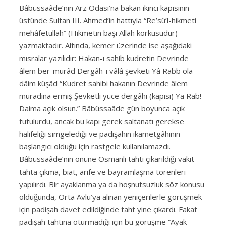
Bâbüssaâde’nin Arz Odası’na bakan ikinci kapısının
üstünde Sultan III. Ahmed’in hattıyla “Re’sü’l-hikmeti
mehâfetüllah” (Hikmetin başı Allah korkusudur)
yazmaktadır. Altında, kemer üzerinde ise aşağıdaki
mısralar yazılıdır: Hakan-ı sahib kudretin Devrinde
âlem ber-murâd Dergâh-ı vâlâ şevketi Yâ Rabb ola
dâim küşâd “Kudret sahibi hakanın Devrinde âlem
muradına ermiş Şevketli yüce dergâhı (kapısı) Ya Rab!
Daima açık olsun.” Bâbüssaâde gün boyunca açık
tutulurdu, ancak bu kapı gerek saltanatı gerekse
halifeliği simgelediği ve padişahın ikametgâhının
başlangıcı olduğu için rastgele kullanılamazdı.
Bâbüssaâde’nin önüne Osmanlı tahtı çıkarıldığı vakit
tahta çıkma, biat, arife ve bayramlaşma törenleri
yapılırdı. Bir ayaklanma ya da hoşnutsuzluk söz konusu
olduğunda, Orta Avlu’ya alınan yeniçerilerle görüşmek
için padişah davet edildiğinde taht yine çıkardı. Fakat
padişah tahtına oturmadığı için bu görüşme “Ayak