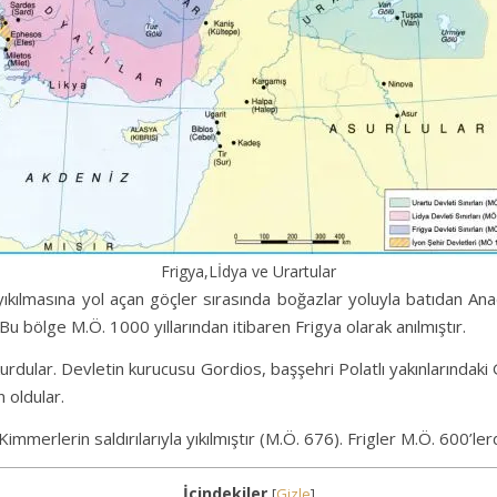
Frigya,Lİdya ve Urartular
in yıkılmasına yol açan göçler sırasında boğazlar yoluyla batıdan An
Bu bölge M.Ö. 1000 yıllarından itibaren Frigya olarak anılmıştır.
urdular. Devletin kurucusu Gordios, başşehri Polatlı yakınlarındaki
oldular.
merlerin saldırılarıyla yıkılmıştır (M.Ö. 676). Frigler M.Ö. 600’lerd
İçindekiler
[
Gizle
]