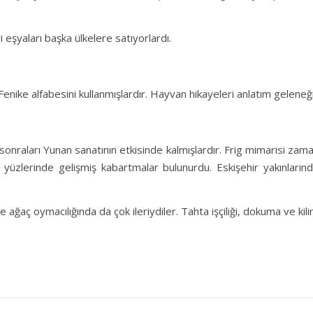
ri eşyaları başka ülkelere satıyorlardı.
Fenike alfabesini kullanmışlardır. Hayvan hikayeleri anlatım geleneği
a sonraları Yunan sanatının etkisinde kalmışlardır. Frig mimarisi zam
yüzlerinde gelişmiş kabartmalar bulunurdu. Eskişehir yakınlarınd
 ağaç oymacılığında da çok ileriydiler. Tahta işçiliği, dokuma ve kili