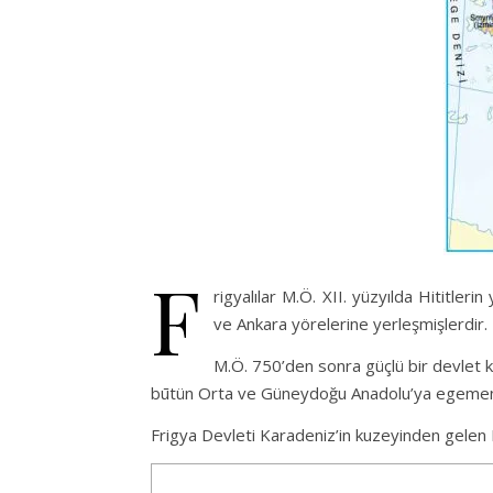
F
rigyalılar M.Ö. XII. yüzyılda Hititler
ve Ankara yörelerine yerleşmişlerdir. 
M.Ö. 750’den sonra güçlü bir devlet k
būtün Orta ve Güneydoğu Anadolu’ya egemen 
Frigya Devleti Karadeniz’in kuzeyinden gelen Kim