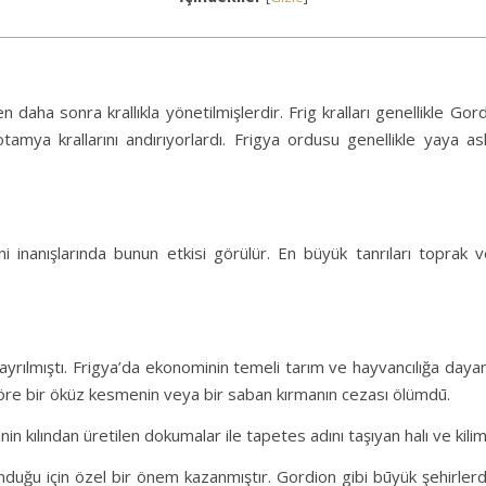
en daha sonra krallıkla yönetilmişlerdir. Frig kralları genellikle Gord
otamya krallarını andırıyorlardı. Frigya ordusu genellikle yaya 
ini inanışlarında bunun etkisi görülür. En büyük tanrıları toprak ve
ra ayrılmıştı. Frigya’da ekonominin temeli tarım ve hayvancılığa day
 göre bir öküz kesmenin veya bir saban kırmanın cezası ölümdū.
sinin kılından üretilen dokumalar ile tapetes adını taşıyan halı ve kili
unduğu için özel bir önem kazanmıştır. Gordion gibi būyük şehirlerd