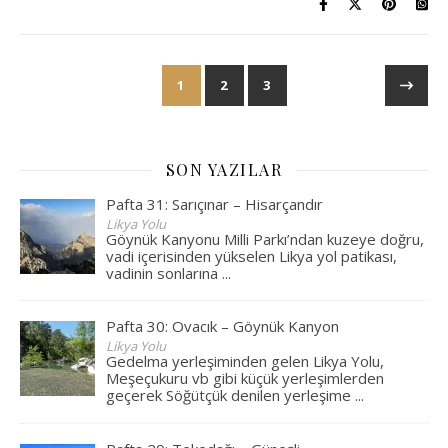
1
2
3
SON YAZILAR
Pafta 31: Sarıçınar – Hisarçandır
Likya Yolu
Göynük Kanyonu Milli Parkı’ndan kuzeye doğru,
vadi içerisinden yükselen Likya yol patikası,
vadinin sonlarına
...
Pafta 30: Ovacık – Göynük Kanyon
Likya Yolu
Gedelma yerleşiminden gelen Likya Yolu,
Meşeçukuru vb gibi küçük yerleşimlerden
geçerek Söğütçük denilen yerleşime
...