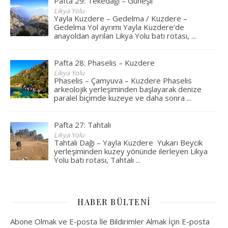
Pafta 29: Tekedağı – Güneşli
Likya Yolu
Yayla Kuzdere – Gedelma / Kuzdere –
Gedelma Yol ayrımı Yayla Kuzdere’de
anayoldan ayrılan Likya Yolu batı rotası,
...
Pafta 28: Phaselis – Kuzdere
Likya Yolu
Phaselis – Çamyuva – Kuzdere Phaselis
arkeolojik yerleşiminden başlayarak denize
paralel biçimde kuzeye ve daha sonra
...
Pafta 27: Tahtalı
Likya Yolu
Tahtalı Dağı – Yayla Kuzdere Yukarı Beycik
yerleşiminden kuzey yönünde ilerleyen Likya
Yolu batı rotası, Tahtalı
...
HABER BÜLTENI
Abone Olmak ve E-posta İle Bildirimler Almak İçin E-posta