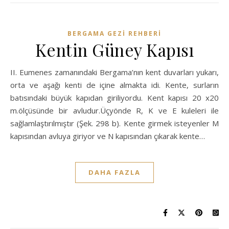
BERGAMA GEZI REHBERI
Kentin Güney Kapısı
II. Eumenes zamanındaki Bergama’nın kent duvarları yukarı,
orta ve aşağı kenti de içine almakta idi. Kente, surların
batısındaki büyük kapıdan giriliyordu. Kent kapısı 20 x20
m.ölçüsünde bir avludur.Üçyönde R, K ve E kuleleri ile
sağlamlaştırılmıştır (Şek. 298 b). Kente girmek isteyenler M
kapısından avluya giriyor ve N kapısından çıkarak kente…
DAHA FAZLA