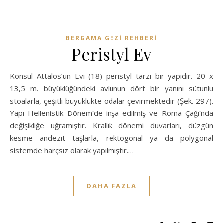
BERGAMA GEZI REHBERI
Peristyl Ev
Konsül Attalos’un Evi (18) peristyl tarzı bir yapıdır. 20 x
13,5 m. büyüklüğündeki avlunun dört bir yanını sütunlu
stoalarla, çeşitli büyüklükte odalar çevirmektedir (Şek. 297).
Yapı Hellenistik Dönem’de inşa edilmiş ve Roma Çağı’nda
değişikliğe uğramıştır. Krallık dönemi duvarları, düzgün
kesme andezit taşlarla, rektogonal ya da polygonal
sistemde harçsız olarak yapılmıştır.…
DAHA FAZLA