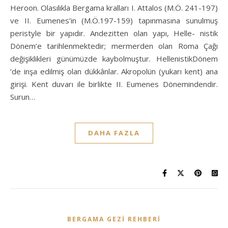
Heroon. Olasılıkla Bergama kralları I. Attalos (M.Ö. 241-197)
ve II. Eumenes’in (M.Ö.197-159) tapınmasına sunulmuş
peristyle bir yapıdır. Andezitten olan yapı, Helle- nistik
Dönem’e tarihlenmektedir; mermerden olan Roma Çağı
değişiklikleri günümüzde kaybolmuştur. HellenistikDönem
‘de inşa edilmiş olan dükkânlar. Akropolün (yukarı kent) ana
girişi. Kent duvarı ile birlikte II. Eumenes Dönemindendir.
Surun…
DAHA FAZLA
BERGAMA GEZI REHBERI