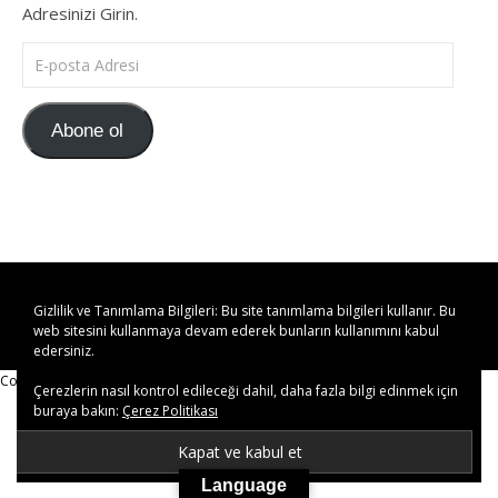
Adresinizi Girin.
E-posta Adresi
Abone ol
kulturelcisi.com © 2019-2023 Her Hakkı Saklıdır.
Gizlilik ve Tanımlama Bilgileri: Bu site tanımlama bilgileri kullanır. Bu
web sitesini kullanmaya devam ederek bunların kullanımını kabul
edersiniz.
Copy Protected by
Chetan
's
WP-Copyprotect
.
Çerezlerin nasıl kontrol edileceği dahil, daha fazla bilgi edinmek için
buraya bakın:
Çerez Politikası
Language