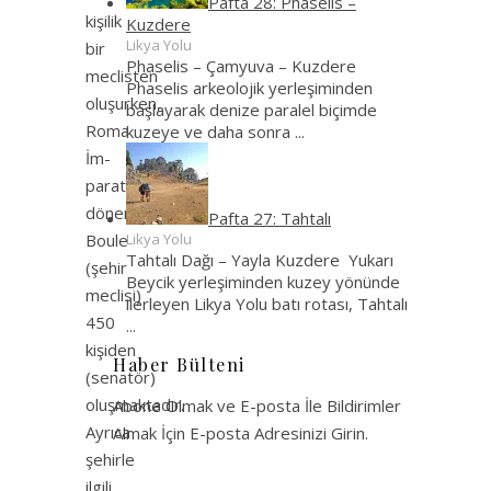
Pafta 28: Phaselis –
kişilik
Kuzdere
Likya Yolu
bir
Phaselis – Çamyuva – Kuzdere
meclisten
Phaselis arkeolojik yerleşiminden
oluşurken,
başlayarak denize paralel biçimde
Roma
kuzeye ve daha sonra
...
İm­
paratorluk
döneminde
Pafta 27: Tahtalı
Boule
Likya Yolu
Tahtalı Dağı – Yayla Kuzdere Yukarı
(şehir
Beycik yerleşiminden kuzey yönünde
meclisi)
ilerleyen Likya Yolu batı rotası, Tahtalı
450
...
kişiden
Haber Bülteni
(senatör)
oluşmaktadır.
Abone Olmak ve E-posta İle Bildirimler
Ayrıca
Almak İçin E-posta Adresinizi Girin.
şehirle
ilgili