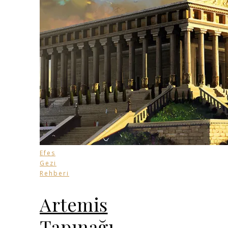
Efes
Gezi
Rehberi
Artemis
Tapınağı