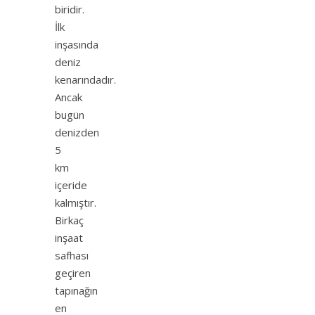
biridir.
İlk
inşasında
deniz
kenarındadır.
Ancak
bugün
denizden
5
km
içeride
kalmıştır.
Birkaç
inşaat
safhası
geçiren
tapınağın
en