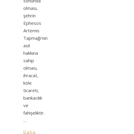
sonunda
olması,
şehrin
Ephesos
Artemis
Tapmağı’nın
asil
hakkına
sahip
olması,
ihracat,
köle
ticareti,
bankacılık
ve
fahişeliktir.
…
Daha