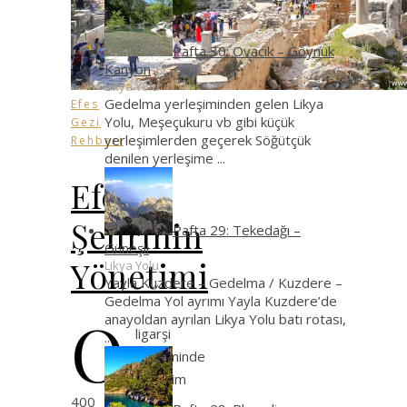
Pafta 30: Ovacık – Göynük
Kanyon
Likya Yolu
Gedelma yerleşiminden gelen Likya
Efes
Yolu, Meşeçukuru vb gibi küçük
Gezi
yerleşimlerden geçerek Söğütçük
Rehberi
denilen yerleşime
...
Efes
Şehrinin
Pafta 29: Tekedağı –
Güneşli
Yönetimi
Likya Yolu
Yayla Kuzdere – Gedelma / Kuzdere –
Gedelma Yol ayrımı Yayla Kuzdere’de
O
anayoldan ayrılan Likya Yolu batı rotası,
ligarşi
...
döneminde
yönetim
400