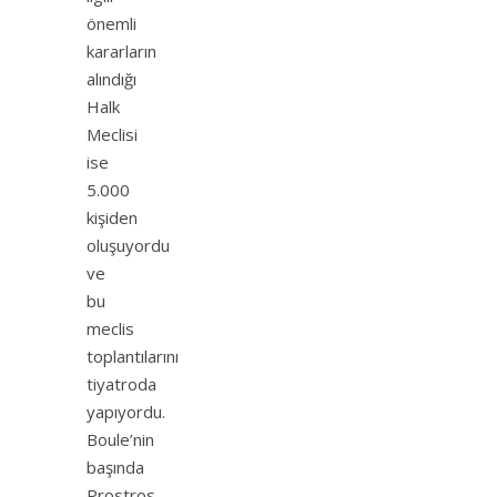
önemli
kararların
alındığı
Halk
Meclisi
ise
5.000
kişiden
oluşuyordu
ve
bu
meclis
toplantılarını
tiyatroda
yapıyordu.
Boule’nin
başında
Prostros