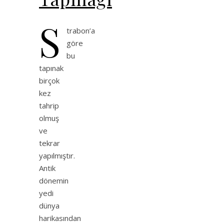
S
trabon’a
göre
bu
tapınak
birçok
kez
tahrip
olmuş
ve
tekrar
yapılmıştır.
Antik
dönemin
yedi
dünya
harikasından