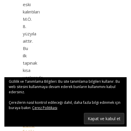
eski
kalıntıları
M.Ö.
8.
yüzyıla
aittir.
Bu
ilk
tapınak
kısa
yanlarında
Gizlilik ve Tanımlama Bilgileri: Bu site tanımlama bilgileri kullanır. Bu
4
web sitesini kullanmaya devam ederek bunların kullanımını kabul
uzun
edersiniz.
yanlarında
Çerezlerin nasıl kontrol edileceği dahil, daha fazla bilgi edinmek için
8
buraya bakın:
Çerez Politikası
sütun…
Daha