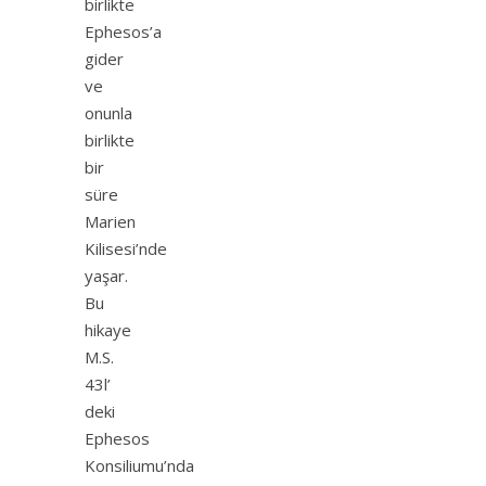
birlikte
Ephesos’a
gider
ve
onunla
birlikte
bir
süre
Marien
Kilisesi’nde
yaşar.
Bu
hikaye
M.S.
43l’
deki
Ephesos
Konsiliumu’nda