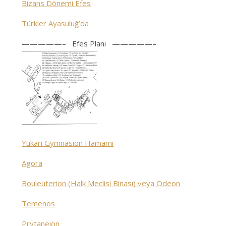
Bizans Dönemi Efes
Türkler Ayasuluğ’da
—————– Efes Planı —————–
Yukarı Gymnasion Hamamı
Agora
Bouleuterion (Halk Meclisi Binası) veya Odeon
Temenos
Prytaneion