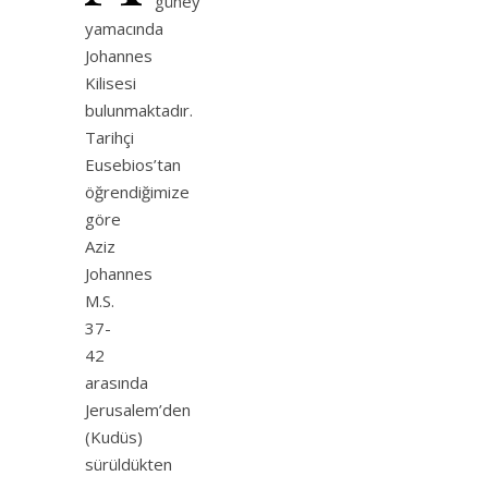
güney
yamacında
Johannes
Kilisesi
bulunmaktadır.
Tarihçi
Eusebios’tan
öğrendiğimize
göre
Aziz
Johannes
M.S.
37-
42
arasında
Jerusalem’den
(Kudüs)
sürüldükten