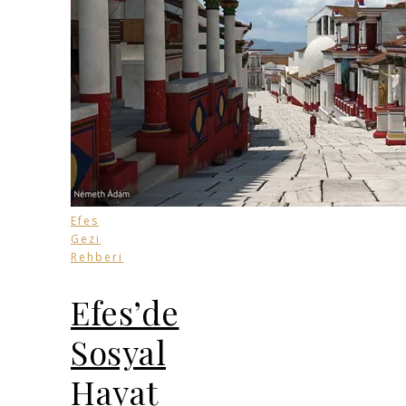
Efes
Gezi
Rehberi
Efes’de
Sosyal
Hayat