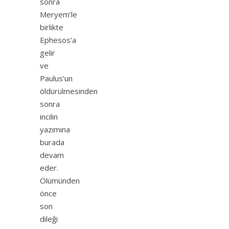
sonra
Meryem’le
birlikte
Ephesos’a
gelir
ve
Paulus’un
öldürülmesinden
sonra
incilin
yazımına
burada
devam
eder.
Ölümünden
önce
son
dileği