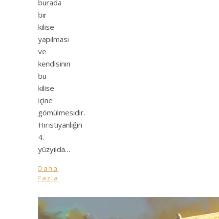
burada
bir
kilise
yapılması
ve
kendisinin
bu
kilise
içine
gömülmesidir.
Hıristiyanlığın
4.
yüzyılda…
Daha
Fazla