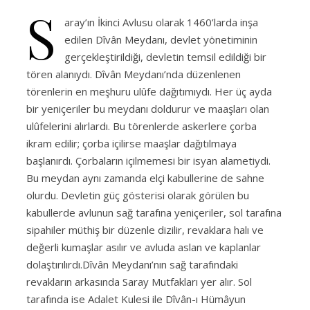
S
aray’ın İkinci Avlusu olarak 1460’larda inşa
edilen Dîvân Meydanı, devlet yönetiminin
gerçekleştirildiği, devletin temsil edildiği bir
tören alanıydı. Dîvân Meydanı’nda düzenlenen
törenlerin en meşhuru ulûfe dağıtımıydı. Her üç ayda
bir yeniçeriler bu meydanı doldurur ve maaşları olan
ulûfelerini alırlardı. Bu törenlerde askerlere çorba
ikram edilir; çorba içilirse maaşlar dağıtılmaya
başlanırdı. Çorbaların içilmemesi bir isyan alametiydi.
Bu meydan aynı zamanda elçi kabullerine de sahne
olurdu. Devletin güç gösterisi olarak görülen bu
kabullerde avlunun sağ tarafına yeniçeriler, sol tarafına
sipahiler müthiş bir düzenle dizilir, revaklara halı ve
değerli kumaşlar asılır ve avluda aslan ve kaplanlar
dolaştırılırdı.Dîvân Meydanı’nın sağ tarafındaki
revakların arkasında Saray Mutfakları yer alır. Sol
tarafında ise Adalet Kulesi ile Dîvân-ı Hümâyun