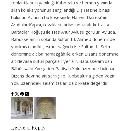
toplantılarının yapıldığı Kubbealtı ve hemen yanında
silah koleksiyonunun sergilendiği Dış Hazine binası
bulunur. Avlunun bu köşesinde Harem Dairesi’nin
Arabalar Kapısı, revakların arkasındaki alt kotta ise
Baltacılar Koğuşu ile Has Ahur Avlusu görülür. Avluda,
Bâbüsselâm’ın solunda Sultan III. Ahmed döneminde
yapılmış olan iki çeşme, sağında ise Sultan III. Selim
dönemine ait bir namazgâh ile erken Bizans dönemine
ait devasa sütun parçaları yer alır. Babüsselâm’dan
Bâbüssaâde’ye giden Padişah Yolu üzerinde bulunan,
Bizans devrine ait sarnıç ile Kubbealtı’na giden Vezir
Yolu üzerindeki selam taşları da dikkate değerdir.
Leave a Reply