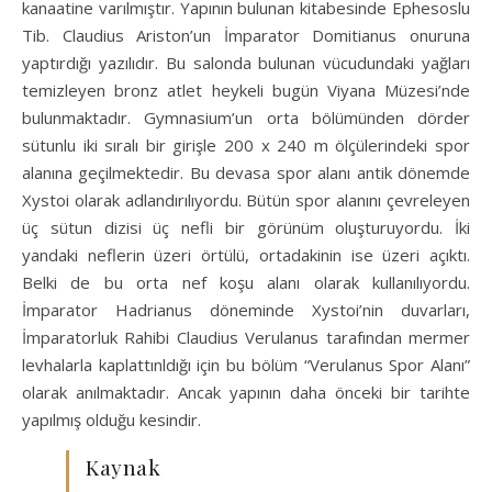
kanaatine varılmıştır. Yapının bulunan kitabesinde Ephesoslu
Tib. Claudius Ariston’un İmparator Domitianus onuruna
yaptırdığı yazılıdır. Bu salonda bulunan vücudundaki yağları
temizleyen bronz atlet heykeli bugün Viyana Müzesi’nde
bulunmaktadır. Gymnasium’un orta bölümünden dörder
sütunlu iki sıralı bir girişle 200 x 240 m ölçülerindeki spor
alanına geçilmektedir. Bu devasa spor alanı antik dönemde
Xystoi olarak adlandırılıyordu. Bütün spor alanını çevreleyen
üç sütun dizisi üç nefli bir görünüm oluşturuyordu. İki
yandaki neflerin üzeri örtülü, ortadakinin ise üzeri açıktı.
Belki de bu orta nef koşu alanı olarak kullanılıyordu.
İmparator Hadrianus döneminde Xystoi’nin duvarları,
İmparatorluk Rahibi Claudius Verulanus tarafından mermer
levhalarla kaplattınldığı için bu bölüm “Verulanus Spor Alanı”
olarak anılmaktadır. Ancak yapının daha önceki bir tarihte
yapılmış olduğu kesindir.
Kaynak