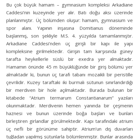
Bu çok büyük hamam – gymnasium kompleksi Arkadiane
Caddesi’nin kuzeyinde yer alır. Batı doğu aksı üzerinde
planlanmıştır. Üç bölümden oluşur: hamam, gymnasium ve
spor alanı. Yapının inşasına Domitianus döneminde
başlanmış, son şekliyle M.S. 4. yüzyılda tamamlanmıştır.
Arkadiane Caddesi’nden üç girişli bir kapı ile yapı
kompleksine girilmektedir. Girişin tam karşı­sında güney
tarafta heykellerle süslü bir exedra yer almaktadır.
Hamamın önünde 45 m büyüklüğünde bir giriş bölümü yer
almaktadır ki, bunun üç tarafı tabanı mozaikli bir peristille
çevrilidir. Kuzey taraftaki iki burmalı sütunun sı­nırlandırdığı
bir merdiven bir hole açılmaktadır. Burada bulunan bir
kitabede “Atrium termarum Constantianarum” yazıları
okunmaktadır. Merdivenin hemen yanında bir çeşmenin
haznesi ve bunun üzerinde boğa başları ve bunları
birleştiren girlandlar görülmektedir. Kapı tarafındaki atrium
üç nefli bir görünüme sahiptir. Atrium’un dış duvarları
tuğladan yapılmış sütunlarla bölümlenmiştir. Bunlar arasında