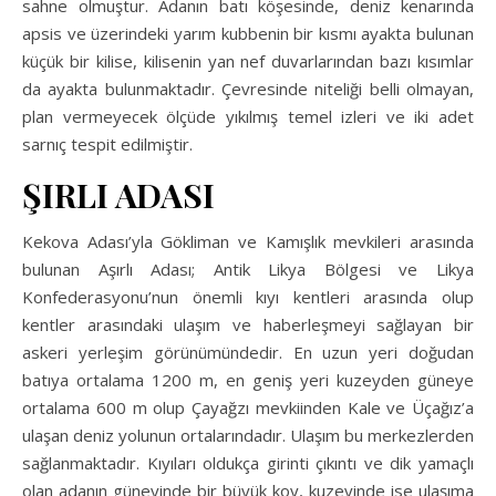
sahne olmuştur. Adanın batı köşesinde, deniz kenarında
apsis ve üzerindeki yarım kubbenin bir kısmı ayakta bulunan
küçük bir kilise, kilisenin yan nef duvarlarından bazı kısımlar
da ayakta bulunmaktadır. Çevresinde niteliği belli olmayan,
plan vermeyecek ölçüde yıkılmış temel izleri ve iki adet
sarnıç tespit edilmiştir.
ŞIRLI ADASI
Kekova Adası’yla Gökliman ve Kamışlık mevkileri arasında
bulunan Aşırlı Adası; Antik Likya Bölgesi ve Likya
Konfederasyonu’nun önemli kıyı kentleri arasında olup
kentler arasındaki ulaşım ve haberleşmeyi sağlayan bir
askeri yerleşim görünümündedir. En uzun yeri doğudan
batıya ortalama 1200 m, en geniş yeri kuzeyden güneye
ortalama 600 m olup Çayağzı mevkiinden Kale ve Üçağız’a
ulaşan deniz yolunun ortalarındadır. Ulaşım bu merkezlerden
sağlanmaktadır. Kıyıları oldukça girinti çıkıntı ve dik yamaçlı
olan adanın güneyinde bir büyük koy, kuzeyinde ise ulaşıma