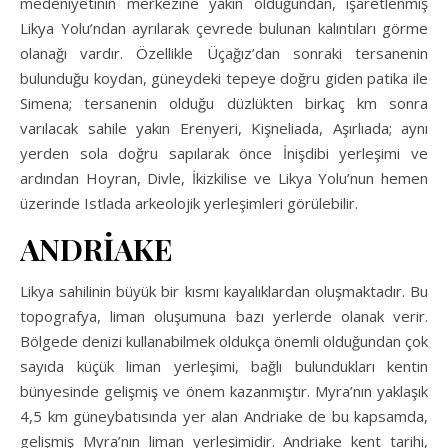
medeniyetinin merkezine yakın olduğundan, işaretlenmiş
Likya Yolu’ndan ayrılarak çevrede bulunan kalıntıları görme
olanağı vardır. Özellikle Üçağız’dan sonraki tersanenin
bulunduğu koydan, güneydeki tepeye doğru giden patika ile
Simena; tersanenin olduğu düzlükten birkaç km sonra
varılacak sahile yakın Erenyeri, Kişneliada, Aşırlıada; aynı
yerden sola doğru sapılarak önce İnişdibi yerleşimi ve
ardından Hoyran, Divle, İkizkilise ve Likya Yolu’nun hemen
üzerinde Istlada arkeolojik yerleşimleri görülebilir.
ANDRİAKE
Likya sahilinin büyük bir kısmı kayalıklardan oluşmaktadır. Bu
topografya, liman oluşumuna bazı yerlerde olanak verir.
Bölgede denizi kullanabilmek oldukça önemli olduğundan çok
sayıda küçük liman yerleşimi, bağlı bulundukları kentin
bünyesinde gelişmiş ve önem kazanmıştır. Myra’nın yaklaşık
4,5 km güneybatısında yer alan Andriake de bu kapsamda,
gelişmiş Myra’nın liman yerleşimidir. Andriake kent tarihi,