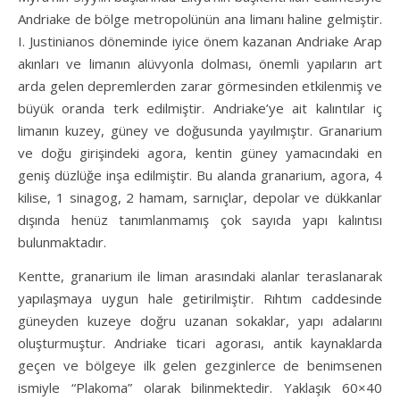
Andriake de bölge metropolünün ana limanı haline gelmiştir.
I. Justinianos döneminde iyice önem kazanan Andriake Arap
akınları ve limanın alüvyonla dolması, önemli yapıların art
arda gelen depremlerden zarar görmesinden etkilenmiş ve
büyük oranda terk edilmiştir. Andriake’ye ait kalıntılar iç
limanın kuzey, güney ve doğusunda yayılmıştır. Granarium
ve doğu girişindeki agora, kentin güney yamacındaki en
geniş düzlüğe inşa edilmiştir. Bu alanda granarium, agora, 4
kilise, 1 sinagog, 2 hamam, sarnıçlar, depolar ve dükkanlar
dışında henüz tanımlanmamış çok sayıda yapı kalıntısı
bulunmaktadır.
Kentte, granarium ile liman arasındaki alanlar teraslanarak
yapılaşmaya uygun hale getirilmiştir. Rıhtım caddesinde
güneyden kuzeye doğru uzanan sokaklar, yapı adalarını
oluşturmuştur. Andriake ticari agorası, antik kaynaklarda
geçen ve bölgeye ilk gelen gezginlerce de benimsenen
ismiyle “Plakoma” olarak bilinmektedir. Yaklaşık 60×40