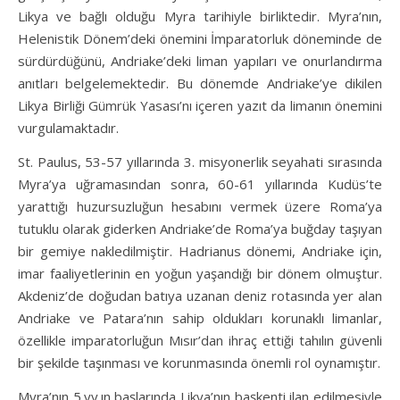
Likya ve bağlı olduğu Myra tarihiyle birliktedir. Myra’nın,
Helenistik Dönem’deki önemini İmparatorluk döneminde de
sürdürdüğünü, Andriake’deki liman yapıları ve onurlandırma
anıtları belgelemektedir. Bu dönemde Andriake’ye dikilen
Likya Birliği Gümrük Yasası’nı içeren yazıt da limanın önemini
vurgulamaktadır.
St. Paulus, 53-57 yıllarında 3. misyonerlik seyahati sırasında
Myra’ya uğramasından sonra, 60-61 yıllarında Kudüs’te
yarattığı huzursuzluğun hesabını vermek üzere Roma’ya
tutuklu olarak giderken Andriake’de Roma’ya buğday taşıyan
bir gemiye nakledilmiştir. Hadrianus dönemi, Andriake için,
imar faaliyetlerinin en yoğun yaşandığı bir dönem olmuştur.
Akdeniz’de doğudan batıya uzanan deniz rotasında yer alan
Andriake ve Patara’nın sahip oldukları korunaklı limanlar,
özellikle imparatorluğun Mısır’dan ihraç ettiği tahılın güvenli
bir şekilde taşınması ve korunmasında önemli rol oynamıştır.
Myra’nın 5.yy.ın başlarında Likya’nın başkenti ilan edilmesiyle