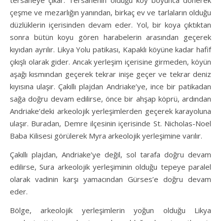
tersaneye çıkar. Tersanenin olduğu koy boyunca dönerek
çeşme ve mezarlığın yanından, birkaç ev ve tarlaların olduğu
düzlüklerin içerisinden devam eder. Yol, bir koya çıktıktan
sonra bütün koyu gören harabelerin arasından geçerek
kıyıdan ayrılır. Likya Yolu patikası, Kapaklı köyüne kadar hafif
çıkışlı olarak gider. Ancak yerleşim içerisine girmeden, köyün
aşağı kısmından geçerek tekrar inişe geçer ve tekrar deniz
kıyısına ulaşır. Çakıllı plajdan Andriake’ye, ince bir patikadan
sağa doğru devam edilirse, önce bir ahşap köprü, ardından
Andriake’deki arkeolojik yerleşimlerden geçerek karayoluna
ulaşır. Buradan, Demre ilçesinin içerisinde St. Nicholas-Noel
Baba Kilisesi görülerek Myra arkeolojik yerleşimine varılır.
Çakıllı plajdan, Andriake’ye değil, sol tarafa doğru devam
edilirse, Sura arkeolojik yerleşiminin olduğu tepeye paralel
olarak vadinin karşı yamacından Gürses’e doğru devam
eder.
Bölge, arkeolojik yerleşimlerin yoğun olduğu Likya