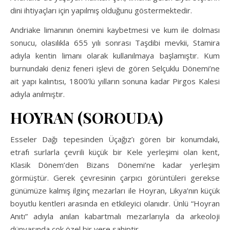
dini ihtiyaçları için yapılmış olduğunu göstermektedir.
Andriake limanının önemini kaybetmesi ve kum ile dolması
sonucu, olasılıkla 655 yılı sonrası Taşdibi mevkii, Stamira
adıyla kentin limanı olarak kullanılmaya başlamıştır. Kum
burnundaki deniz feneri işlevi de gören Selçuklu Dönemi’ne
ait yapı kalıntısı, 1800’lü yılların sonuna kadar Pirgos Kalesi
adıyla anılmıştır.
HOYRAN (SOROUDA)
Esseler Dağı tepesinden Üçağız’ı gören bir konumdaki,
etrafı surlarla çevrili küçük bir Kele yerleşimi olan kent,
Klasik Dönem’den Bizans Dönemi’ne kadar yerleşim
görmüştür. Gerek çevresinin çarpıcı görüntüleri gerekse
günümüze kalmış ilginç mezarları ile Hoyran, Likya’nın küçük
boyutlu kentleri arasında en etkileyici olanıdır. Ünlü “Hoyran
Anıtı” adıyla anılan kabartmalı mezarlarıyla da arkeoloji
dünyasında çok özel bir yere sahiptir.