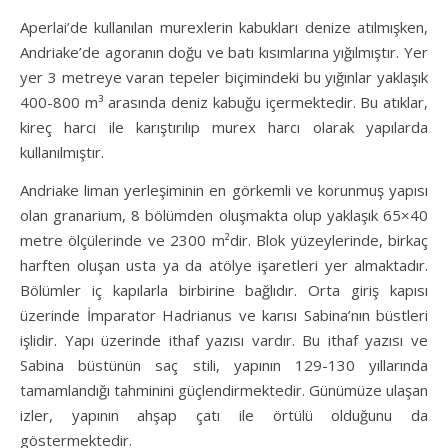
Aperlai’de kullanılan murexlerin kabukları denize atılmışken,
Andriake’de agoranın doğu ve batı kısımlarına yığılmıştır. Yer
yer 3 metreye varan tepeler biçimindeki bu yığınlar yaklaşık
400-800 m³ arasında deniz kabuğu içermektedir. Bu atıklar,
kireç harcı ile karıştırılıp murex harcı olarak yapılarda
kullanılmıştır.
Andriake liman yerleşiminin en görkemli ve korunmuş yapısı
olan granarium, 8 bölümden oluşmakta olup yaklaşık 65×40
metre ölçülerinde ve 2300 m²dir. Blok yüzeylerinde, birkaç
harften oluşan usta ya da atölye işaretleri yer almaktadır.
Bölümler iç kapılarla birbirine bağlıdır. Orta giriş kapısı
üzerinde İmparator Hadrianus ve karısı Sabina’nın büstleri
işlidir. Yapı üzerinde ithaf yazısı vardır. Bu ithaf yazısı ve
Sabina büstünün saç stili, yapının 129-130 yıllarında
tamamlandığı tahminini güçlendirmektedir. Günümüze ulaşan
izler, yapının ahşap çatı ile örtülü olduğunu da
göstermektedir.