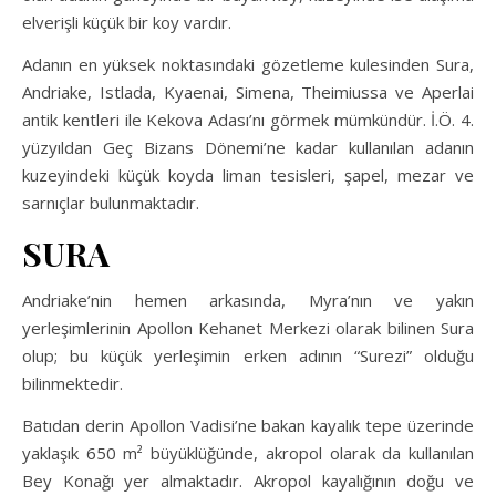
elverişli küçük bir koy vardır.
Adanın en yüksek noktasındaki gözetleme kulesinden Sura,
Andriake, Istlada, Kyaenai, Simena, Theimiussa ve Aperlai
antik kentleri ile Kekova Adası’nı görmek mümkündür. İ.Ö. 4.
yüzyıldan Geç Bizans Dönemi’ne kadar kullanılan adanın
kuzeyindeki küçük koyda liman tesisleri, şapel, mezar ve
sarnıçlar bulunmaktadır.
SURA
Andriake’nin hemen arkasında, Myra’nın ve yakın
yerleşimlerinin Apollon Kehanet Merkezi olarak bilinen Sura
olup; bu küçük yerleşimin erken adının “Surezi” olduğu
bilinmektedir.
Batıdan derin Apollon Vadisi’ne bakan kayalık tepe üzerinde
yaklaşık 650 m² büyüklüğünde, akropol olarak da kullanılan
Bey Konağı yer almaktadır. Akropol kayalığının doğu ve