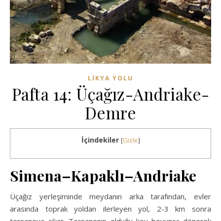
****
LIKYA YOLU
Pafta 14: Üçağız-Andriake-
Demre
İçindekiler
[
Gizle
]
Simena–Kapaklı–Andriake
Üçağız yerleşiminde meydanın arka tarafından, evler
arasında toprak yoldan ilerleyen yol, 2-3 km sonra