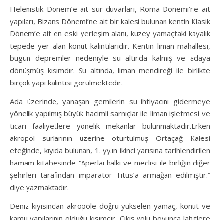
Helenistik Dönem’e ait sur duvarları, Roma Dönemi’ne ait
yapıları, Bizans Dönemi’ne ait bir kalesi bulunan kentin Klasik
Dönem’e ait en eski yerleşim alanı, kuzey yamaçtaki kayalık
tepede yer alan konut kalıntılarıdır. Kentin liman mahallesi,
bugün depremler nedeniyle su altında kalmış ve adaya
dönüşmüş kısımdır. Su altında, liman mendireği ile birlikte
birçok yapı kalıntısı görülmektedir.
Ada üzerinde, yanaşan gemilerin su ihtiyacını gidermeye
yönelik yapılmış büyük hacimli sarnıçlar ile liman işletmesi ve
ticari faaliyetlere yönelik mekanlar bulunmaktadır.Erken
akropol surlarının üzerine oturtulmuş Ortaçağ Kalesi
eteğinde, kıyıda bulunan, 1. yy.ın ikinci yarısına tarihlendirilen
hamam kitabesinde “Aperlai halkı ve meclisi ile birliğin diğer
şehirleri tarafından imparator Titus’a armağan edilmiştir.”
diye yazmaktadır.
Deniz kıyısından akropole doğru yükselen yamaç, konut ve
kamu yapılarının olduğu kısımdır. Çıkış yolu boyunca lahitlere