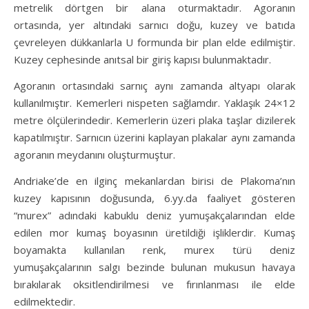
metrelik dörtgen bir alana oturmaktadır. Agoranın
ortasında, yer altındaki sarnıcı doğu, kuzey ve batıda
çevreleyen dükkanlarla U formunda bir plan elde edilmiştir.
Kuzey cephesinde anıtsal bir giriş kapısı bulunmaktadır.
Agoranın ortasındaki sarnıç aynı zamanda altyapı olarak
kullanılmıştır. Kemerleri nispeten sağlamdır. Yaklaşık 24×12
metre ölçülerindedir. Kemerlerin üzeri plaka taşlar dizilerek
kapatılmıştır. Sarnıcın üzerini kaplayan plakalar aynı zamanda
agoranın meydanını oluşturmuştur.
Andriake’de en ilginç mekanlardan birisi de Plakoma’nın
kuzey kapısının doğusunda, 6.yy.da faaliyet gösteren
“murex” adındaki kabuklu deniz yumuşakçalarından elde
edilen mor kumaş boyasının üretildiği işliklerdir. Kumaş
boyamakta kullanılan renk, murex türü deniz
yumuşakçalarının salgı bezinde bulunan mukusun havaya
bırakılarak oksitlendirilmesi ve fırınlanması ile elde
edilmektedir.