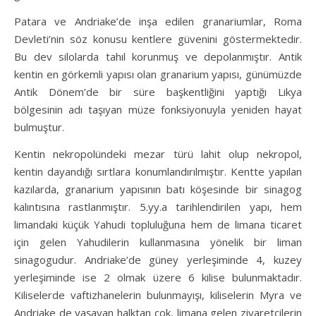
Patara ve Andriake’de inşa edilen granariumlar, Roma
Devleti’nin söz konusu kentlere güvenini göstermektedir.
Bu dev silolarda tahıl korunmuş ve depolanmıştır. Antik
kentin en görkemli yapısı olan granarium yapısı, günümüzde
Antik Dönem’de bir süre başkentliğini yaptığı Likya
bölgesinin adı taşıyan müze fonksiyonuyla yeniden hayat
bulmuştur.
Kentin nekropolündeki mezar türü lahit olup nekropol,
kentin dayandığı sırtlara konumlandırılmıştır. Kentte yapılan
kazılarda, granarium yapısının batı köşesinde bir sinagog
kalıntısına rastlanmıştır. 5.yy.a tarihlendirilen yapı, hem
limandaki küçük Yahudi topluluğuna hem de limana ticaret
için gelen Yahudilerin kullanmasına yönelik bir liman
sinagogudur. Andriake’de güney yerleşiminde 4, kuzey
yerleşiminde ise 2 olmak üzere 6 kilise bulunmaktadır.
Kiliselerde vaftizhanelerin bulunmayışı, kiliselerin Myra ve
Andriake de yaşayan halktan çok, limana gelen ziyaretçilerin