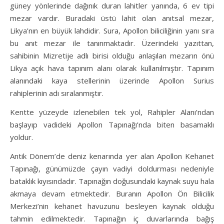
güney yönlerinde dağınık duran lahitler yanında, 6 ev tipi
mezar vardır. Buradaki üstü lahit olan anıtsal mezar,
Likya’nın en büyük lahdidir. Sura, Apollon biliciliğinin yanı sıra
bu anıt mezar ile tanınmaktadır. Üzerindeki yazıttan,
sahibinin Mizretije adlı birisi olduğu anlaşılan mezarın önü
Likya açık hava tapınım alanı olarak kullanılmıştır. Tapınım
alanındaki kaya stellerinin üzerinde Apollon Surius
rahiplerinin adı sıralanmıştır.
Kentte yüzeyde izlenebilen tek yol, Rahipler Alanı’ndan
başlayıp vadideki Apollon Tapınağı’nda biten basamaklı
yoldur.
Antik Dönem’de deniz kenarında yer alan Apollon Kehanet
Tapınağı, günümüzde çayın vadiyi doldurması nedeniyle
bataklık kıyısındadır. Tapınağın doğusundaki kaynak suyu hala
akmaya devam etmektedir. Buranın Apollon Ön Bilicilik
Merkezi’nin kehanet havuzunu besleyen kaynak olduğu
tahmin edilmektedir. Tapınağın iç duvarlarında bağış