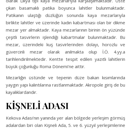
olarak Likya tipi kaya mezarlarıyla karşılaşılmaktadır. Üste
çıkan basamaklı patika boyunca lahitler bulunmaktadır.
Patikanın ulaştığı düzlüğün sonunda kaya mezarlarıyla
birlikte lahitler ve üzerinde kadın kabartması olan bir dikme
mezar yer almaktadır. Kaya mezarlarının birinin ön yüzünde
çeşitli tasvirlerin işlendiği kabartmalar bulunmaktadır. Bu
mezar, üzerindeki kuş tasvirlerinden dolayı, horozlu ve
güvercinli mezar olarak anılmakta olup İ.Ö. 4.yy.a
tarihlendirilmektedir. Kentte tespit edilen yazıtlı lahitlerin
büyük çoğunluğu Roma Dönemi’ne aittir.
Mezarlığın üstünde ve tepenin düze bakan kısımlarında
yaygın yapı kalıntılarına rastlanmaktadır. Akropole giriş de bu
kayalıklardandır.
KİŞNELİ ADASI
Kekova Adası’nın yanında yer alan bölgede yerleşim görmüş
adalardan biri olan Kişneli Ada, 5. ve 6. yüzyıl yerleşimlerine