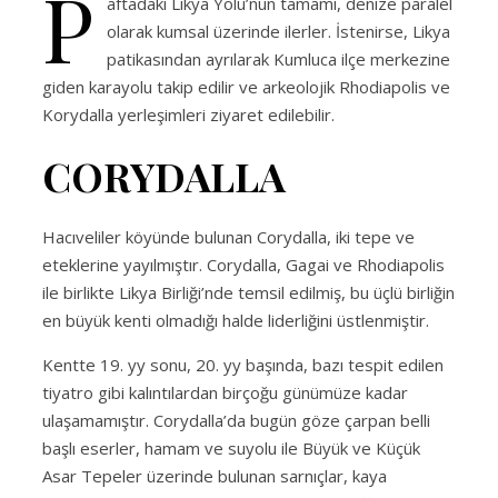
P
aftadaki Likya Yolu’nun tamamı, denize paralel
olarak kumsal üzerinde ilerler. İstenirse, Likya
patikasından ayrılarak Kumluca ilçe merkezine
giden karayolu takip edilir ve arkeolojik Rhodiapolis ve
Korydalla yerleşimleri ziyaret edilebilir.
CORYDALLA
Hacıveliler köyünde bulunan Corydalla, iki tepe ve
eteklerine yayılmıştır. Corydalla, Gagai ve Rhodiapolis
ile birlikte Likya Birliği’nde temsil edilmiş, bu üçlü birliğin
en büyük kenti olmadığı halde liderliğini üstlenmiştir.
Kentte 19. yy sonu, 20. yy başında, bazı tespit edilen
tiyatro gibi kalıntılardan birçoğu günümüze kadar
ulaşamamıştır. Corydalla’da bugün göze çarpan belli
başlı eserler, hamam ve suyolu ile Büyük ve Küçük
Asar Tepeler üzerinde bulunan sarnıçlar, kaya