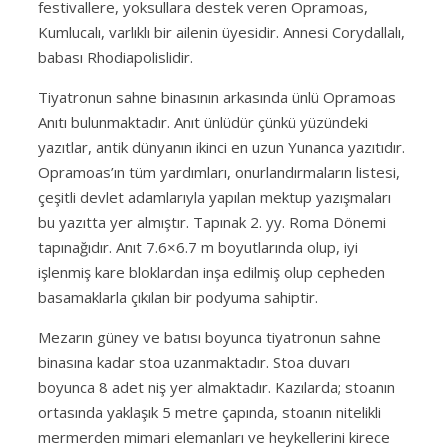
festivallere, yoksullara destek veren Opramoas,
Kumlucalı, varlıklı bir ailenin üyesidir. Annesi Corydallalı,
babası Rhodiapolislidir.
Tiyatronun sahne binasının arkasında ünlü Opramoas
Anıtı bulunmaktadır. Anıt ünlüdür çünkü yüzündeki
yazıtlar, antik dünyanın ikinci en uzun Yunanca yazıtıdır.
Opramoas’ın tüm yardımları, onurlandırmaların listesi,
çeşitli devlet adamlarıyla yapılan mektup yazışmaları
bu yazıtta yer almıştır. Tapınak 2. yy. Roma Dönemi
tapınağıdır. Anıt 7.6×6.7 m boyutlarında olup, iyi
işlenmiş kare bloklardan inşa edilmiş olup cepheden
basamaklarla çıkılan bir podyuma sahiptir.
Mezarın güney ve batısı boyunca tiyatronun sahne
binasına kadar stoa uzanmaktadır. Stoa duvarı
boyunca 8 adet niş yer almaktadır. Kazılarda; stoanın
ortasında yaklaşık 5 metre çapında, stoanın nitelikli
mermerden mimari elemanları ve heykellerini kirece