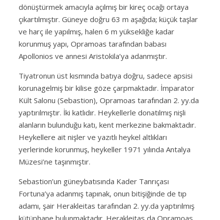
dönüştürmek amacıyla açılmış bir kireç ocağı ortaya
çıkartılmıştır. Güneye doğru 63 m aşağıda; küçük taşlar
ve harç ile yapılmış, halen 6 m yüksekliğe kadar
korunmuş yapı, Opramoas tarafından babası
Apollonios ve annesi Aristokila’ya adanmıştır.
Tiyatronun üst kısmında batıya doğru, sadece apsisi
korunagelmiş bir kilise göze çarpmaktadır. İmparator
Kült Salonu (Sebastion), Opramoas tarafından 2. yy.da
yaptırılmıştır. İki katlıdır. Heykellerle donatılmış nişli
alanların bulunduğu katı, kent merkezine bakmaktadır.
Heykellere ait nişler ve yazıtlı heykel altlıkları
yerlerinde korunmuş, heykeller 1971 yılında Antalya
Müzesi’ne taşınmıştır.
Sebastion’un güneybatısında Kader Tanrıçası
Fortuna’ya adanmış tapınak, onun bitişiğinde de tıp
adamı, şair Herakleitas tarafından 2. yy.da yaptırılmış
kütüphane bulunmaktadır. Herakleitas da Opramoas