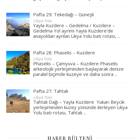
Pafta 29: Tekedağı – Güneşli
Likya Yolu
Yayla Kuzdere – Gedelma / Kuzdere –
Gedelma Yol ayrımı Yayla Kuzdere’de
anayoldan ayrılan Likya Yolu batı rotası,
...
Pafta 28: Phaselis – Kuzdere
Likya Yolu
Phaselis – Çamyuva – Kuzdere Phaselis
arkeolojik yerleşiminden başlayarak denize
paralel biçimde kuzeye ve daha sonra
...
Pafta 27: Tahtalı
Likya Yolu
Tahtalı Dağı – Yayla Kuzdere Yukarı Beycik
yerleşiminden kuzey yönünde ilerleyen Likya
Yolu batı rotası, Tahtalı
...
HABER BÜLTENI