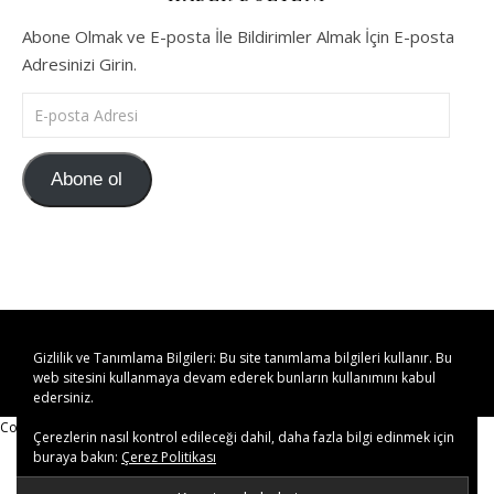
Abone Olmak ve E-posta İle Bildirimler Almak İçin E-posta
Adresinizi Girin.
E-posta Adresi
Abone ol
kulturelcisi.com © 2019-2023 Her Hakkı Saklıdır.
Gizlilik ve Tanımlama Bilgileri: Bu site tanımlama bilgileri kullanır. Bu
web sitesini kullanmaya devam ederek bunların kullanımını kabul
edersiniz.
Copy Protected by
Chetan
's
WP-Copyprotect
.
Çerezlerin nasıl kontrol edileceği dahil, daha fazla bilgi edinmek için
buraya bakın:
Çerez Politikası