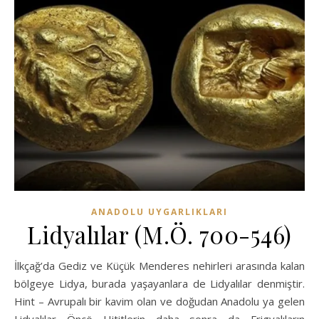
ANADOLU UYGARLIKLARI
Lidyalılar (M.Ö. 700-546)
İlkçağ’da Gediz ve Küçük Menderes nehirleri arasında kalan
bölgeye Lidya, burada yaşayanlara de Lidyalılar denmiştir.
Hint – Avrupalı bir kavim olan ve doğudan Anadolu ya gelen
Lidyalılar Öncö Hititlerin daha sonra da Frigyalıların