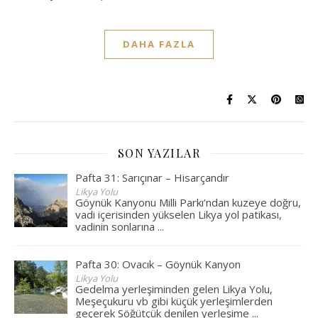
DAHA FAZLA
SON YAZILAR
Pafta 31: Sarıçınar – Hisarçandır
Likya Yolu
Göynük Kanyonu Milli Parkı’ndan kuzeye doğru,
vadi içerisinden yükselen Likya yol patikası,
vadinin sonlarına
...
Pafta 30: Ovacık – Göynük Kanyon
Likya Yolu
Gedelma yerleşiminden gelen Likya Yolu,
Meşeçukuru vb gibi küçük yerleşimlerden
geçerek Söğütçük denilen yerleşime
...