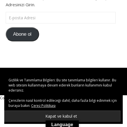
Adresinizi Girin.
E-posta Adresi
Abone ol
kulturelcisi.com © 2019-2023 Her Hakkı Saklıdır.
Gizlilik ve Tanımlama Bilgileri: Bu site tanımlama bilgileri kullanır. Bu
web sitesini kullanmaya devam ederek bunların kullanımını kabul
edersiniz.
Copy Protected by
Chetan
's
WP-Copyprotect
.
Çerezlerin nasıl kontrol edileceği dahil, daha fazla bilgi edinmek için
buraya bakın:
Çerez Politikası
Language