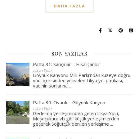
DAHA FAZLA
SON YAZILAR
Pafta 31: Sarıçınar – Hisarçandır
Likya Yolu
Göynük Kanyonu Milli Parkı’ndan kuzeye doğru,
vadi içerisinden yükselen Likya yol patikası,
vadinin sonlarına
...
Pafta 30: Ovacık – Göynük Kanyon
Likya Yolu
Gedelma yerleşiminden gelen Likya Yolu,
Meşeçukuru vb gibi küçük yerleşimlerden
geçerek Söğütçük denilen yerleşime
...