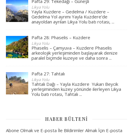
Pafta 29: Tekedağı – Güneşli
Likya Yolu
Yayla Kuzdere – Gedelma / Kuzdere –
Gedelma Yol ayrımı Yayla Kuzdere’de
anayoldan ayrılan Likya Yolu batı rotası,
...
Pafta 28: Phaselis – Kuzdere
Likya Yolu
Phaselis – Çamyuva – Kuzdere Phaselis
arkeolojik yerleşiminden başlayarak denize
paralel biçimde kuzeye ve daha sonra
...
Pafta 27: Tahtalı
Likya Yolu
Tahtalı Dağı – Yayla Kuzdere Yukarı Beycik
yerleşiminden kuzey yönünde ilerleyen Likya
Yolu batı rotası, Tahtalı
...
HABER BÜLTENI
Abone Olmak ve E-posta İle Bildirimler Almak İçin E-posta