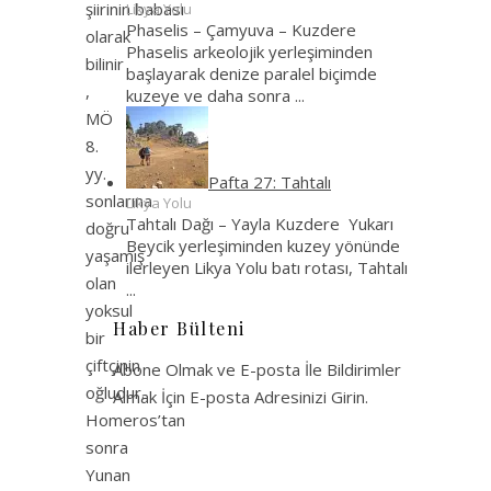
şiirinin babası
Likya Yolu
Phaselis – Çamyuva – Kuzdere
olarak
Phaselis arkeolojik yerleşiminden
bilinir
başlayarak denize paralel biçimde
,
kuzeye ve daha sonra
...
MÖ
8.
yy.
Pafta 27: Tahtalı
sonlarına
Likya Yolu
Tahtalı Dağı – Yayla Kuzdere Yukarı
doğru
Beycik yerleşiminden kuzey yönünde
yaşamış
ilerleyen Likya Yolu batı rotası, Tahtalı
olan
...
yoksul
Haber Bülteni
bir
çiftçinin
Abone Olmak ve E-posta İle Bildirimler
oğludur.
Almak İçin E-posta Adresinizi Girin.
Homeros’tan
sonra
Yunan