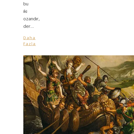
bu
iki
ozandır,
der…
Daha
Fazla