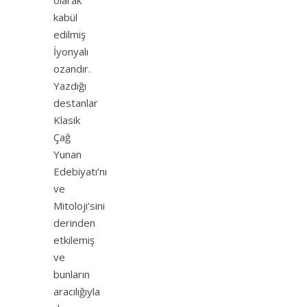
olarak
kabül
edilmiş
İyonyalı
ozandır.
Yazdığı
destanlar
Klasik
Çağ
Yunan
Edebiyatı’nı
ve
Mitoloji’sini
derinden
etkilemiş
ve
bunların
aracılığıyla