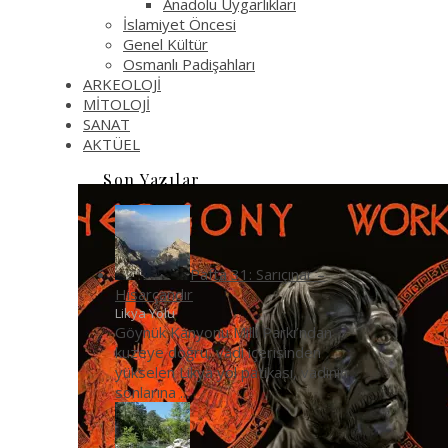
Anadolu Uygarlıkları
İslamiyet Öncesi
Genel Kültür
Osmanlı Padişahları
ARKEOLOJİ
MİTOLOJİ
SANAT
AKTÜEL
Son Yazılar
Pafta 31: Sarıçınar –
Hisarçandır
Likya Yolu
Göynük Kanyonu Milli Parkı’ndan
kuzeye doğru, vadi içerisinden
yükselen Likya yol patikası, vadinin
sonlarına
...