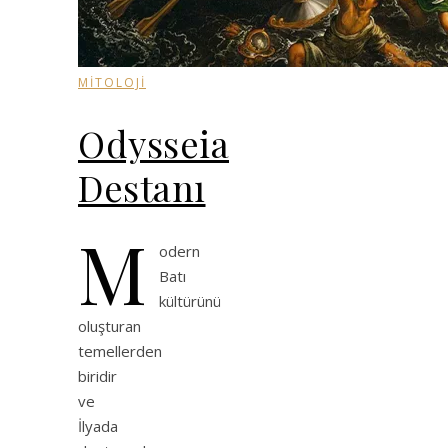
MİTOLOJİ
Odysseia
Destanı
M
odern
Batı
kültürünü
oluşturan
temellerden
biridir
ve
İlyada