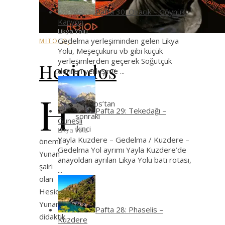
Pafta 30: Ovacık – Göynük
Kanyon
Likya Yolu
Gedelma yerleşiminden gelen Likya
MİTOLOJİ
Yolu, Meşeçukuru vb gibi küçük
yerleşimlerden geçerek Söğütçük
Hesiodos
denilen yerleşime
...
H
omeros’tan
Pafta 29: Tekedağı –
sonraki
Güneşli
ikinci
Likya Yolu
Yayla Kuzdere – Gedelma / Kuzdere –
önemli
Gedelma Yol ayrımı Yayla Kuzdere’de
Yunan
anayoldan ayrılan Likya Yolu batı rotası,
şairi
...
olan
Hesiodos
Yunan
Pafta 28: Phaselis –
didaktik
Kuzdere