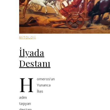
MİTOLOJİ
İlyada
Destanı
H
omeros’un
Yunanca
İlias
adını
taşıyan
destanı,