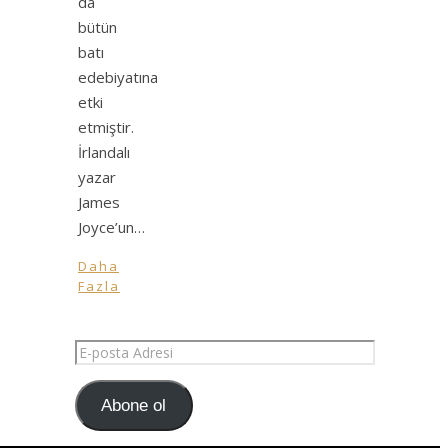
da
bütün
batı
edebiyatına
etki
etmiştir.
İrlandalı
yazar
James
Joyce’un…
Daha
Fazla
E-
posta
Adresi
Abone ol