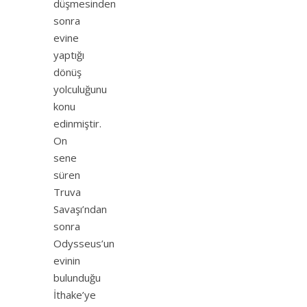
düşmesinden
sonra
evine
yaptığı
dönüş
yolculuğunu
konu
edinmiştir.
On
sene
süren
Truva
Savaşı’ndan
sonra
Odysseus’un
evinin
bulunduğu
İthake’ye