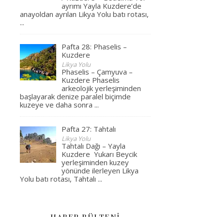
ayrımı Yayla Kuzdere’de
anayoldan ayrılan Likya Yolu batı rotası,
...
Pafta 28: Phaselis –
Kuzdere
Likya Yolu
Phaselis – Çamyuva –
Kuzdere Phaselis
arkeolojik yerleşiminden
başlayarak denize paralel biçimde
kuzeye ve daha sonra
...
Pafta 27: Tahtalı
Likya Yolu
Tahtalı Dağı – Yayla
Kuzdere Yukarı Beycik
yerleşiminden kuzey
yönünde ilerleyen Likya
Yolu batı rotası, Tahtalı
...