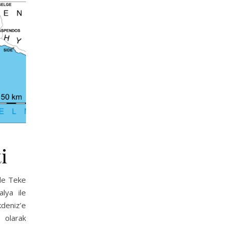
i
de Teke
alya ile
deniz’e
 olarak