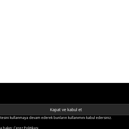
b sitesini kullanmaya devam ederek bunların kullanımını kabul edersiniz.
ya bakın:
Çerez Politikası