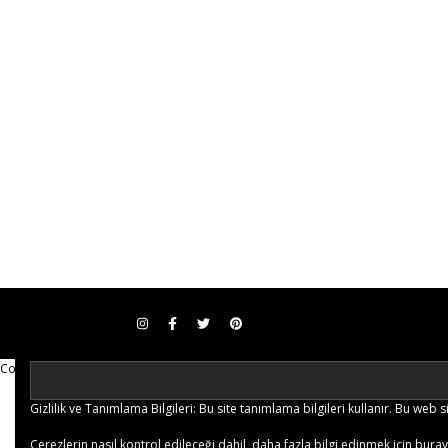
Copy Protected by
Chetan
's
WP-Copyprotect
.
Gizlilik ve Tanımlama Bilgileri: Bu site tanımlama bilgileri kullanır. Bu we
Çerezlerin nasıl kontrol edileceği dahil, daha fazla bilgi edinmek için bura