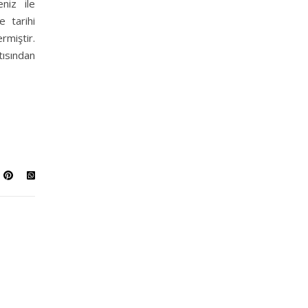
eniz ile
e tarihi
rmiştir.
tısından