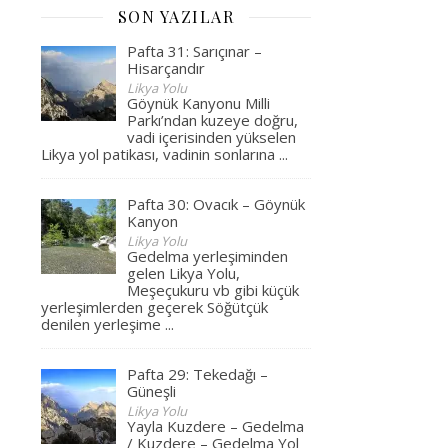
SON YAZILAR
Pafta 31: Sarıçınar –
Hisarçandır
Likya Yolu
Göynük Kanyonu Milli
Parkı’ndan kuzeye doğru,
vadi içerisinden yükselen
Likya yol patikası, vadinin sonlarına
...
Pafta 30: Ovacık – Göynük
Kanyon
Likya Yolu
Gedelma yerleşiminden
gelen Likya Yolu,
Meşeçukuru vb gibi küçük
yerleşimlerden geçerek Söğütçük
denilen yerleşime
...
Pafta 29: Tekedağı –
Güneşli
Likya Yolu
Yayla Kuzdere – Gedelma
/ Kuzdere – Gedelma Yol