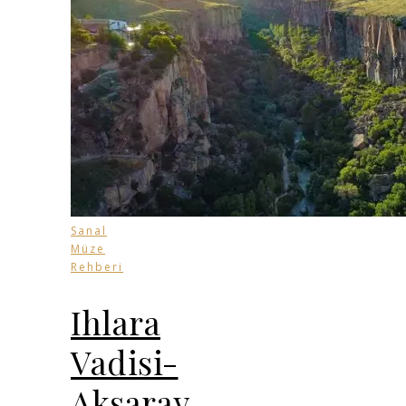
Sanal
Müze
Rehberi
Ihlara
Vadisi-
Aksaray