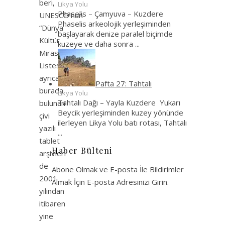
beri,
Likya Yolu
Phaselis – Çamyuva – Kuzdere
UNESCO’nun
Phaselis arkeolojik yerleşiminden
“Dünya
başlayarak denize paralel biçimde
Kültür
kuzeye ve daha sonra
...
Mirası
Listesinde”,
ayrıca
Pafta 27: Tahtalı
burada
Likya Yolu
Tahtalı Dağı – Yayla Kuzdere Yukarı
bulunan
Beycik yerleşiminden kuzey yönünde
çivi
ilerleyen Likya Yolu batı rotası, Tahtalı
yazılı
...
tablet
Haber Bülteni
arşivleri
de
Abone Olmak ve E-posta İle Bildirimler
2001
Almak İçin E-posta Adresinizi Girin.
yılından
itibaren
yine