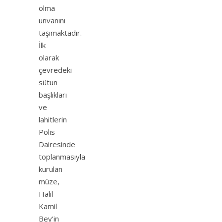
olma
unvanını
taşımaktadır.
İlk
olarak
çevredeki
sütun
başlıkları
ve
lahitlerin
Polis
Dairesinde
toplanmasıyla
kurulan
müze,
Halil
Kamil
Bey’in