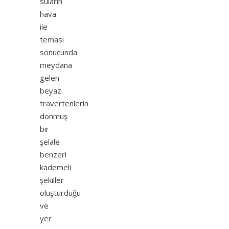
suların
hava
ile
teması
sonucunda
meydana
gelen
beyaz
travertenlerin
donmuş
bir
şelale
benzeri
kademeli
şekiller
oluşturduğu
ve
yer