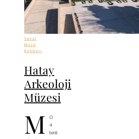
Sanal
Müze
Rehberi
Hatay
Arkeoloji
Müzesi
M
Ö
4
binli