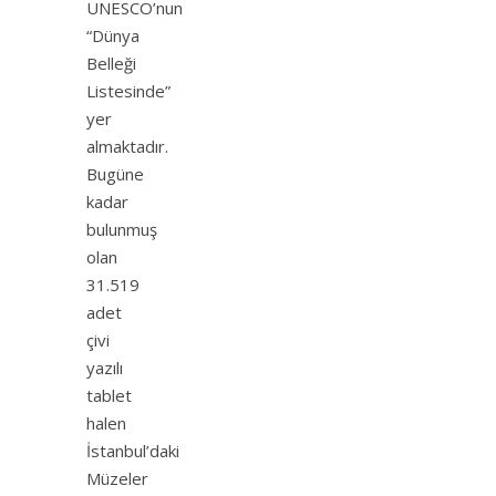
UNESCO’nun
“Dünya
Belleği
Listesinde”
yer
almaktadır.
Bugüne
kadar
bulunmuş
olan
31.519
adet
çivi
yazılı
tablet
halen
İstanbul’daki
Müzeler