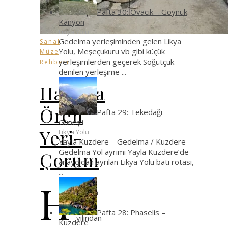
Pafta 30: Ovacık – Göynük
Kanyon
Likya Yolu
Gedelma yerleşiminden gelen Likya
Sanal
Yolu, Meşeçukuru vb gibi küçük
Müze
yerleşimlerden geçerek Söğütçük
Rehberi
denilen yerleşime
...
Hattuşa
Ören
Pafta 29: Tekedağı –
Güneşli
Yeri-
Likya Yolu
Yayla Kuzdere – Gedelma / Kuzdere –
Gedelma Yol ayrımı Yayla Kuzdere’de
Çorum
anayoldan ayrılan Likya Yolu batı rotası,
...
H
attuşa
1986
Pafta 28: Phaselis –
yılından
Kuzdere