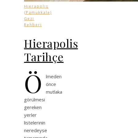
Hierapolis
(Pamukkale)
Gezi
Rehberi
Hierapolis
Tarihçe
Ö
lmeden
önce
mutlaka
görülmesi
gereken
yerler
listelerinin
neredeyse