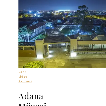
Sanal
Müze
Rehberi
Adana
Müzesi