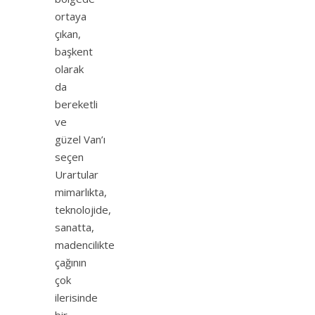
ortaya
çıkan,
başkent
olarak
da
bereketli
ve
güzel Van’ı
seçen
Urartular
mimarlıkta,
teknolojide,
sanatta,
madencilikte
çağının
çok
ilerisinde
bir