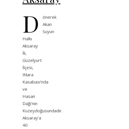
D
önerek
Akan
Suyun
Halkı
Aksaray
İli,
Güzelyurt
İlçesi,
Ihlara
Kasabası’nda
ve
Hasan
Dağı’nın
Kuzeydoğusundadır.
Aksaray’a
40