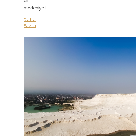
medeniyet…
Daha
Fazla