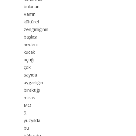
bulunan
Van’ın
kültürel
zenginliğinin
başlıca
nedeni
kucak
açtığı
çok
sayıda
uygarlığın
bıraktığı
miras.
MÖ
9.
yüzyılda
bu
bölgede