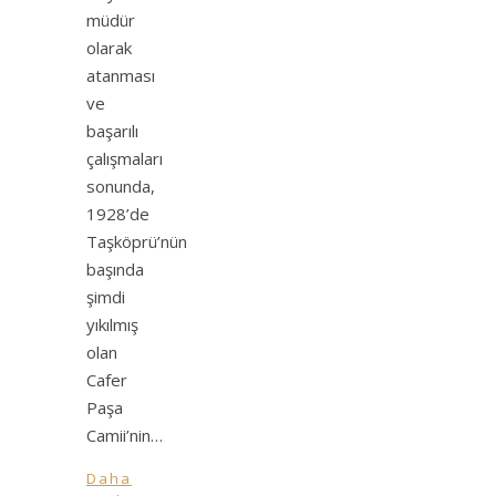
müdür
olarak
atanması
ve
başarılı
çalışmaları
sonunda,
1928’de
Taşköprü’nün
başında
şimdi
yıkılmış
olan
Cafer
Paşa
Camii’nin…
Daha