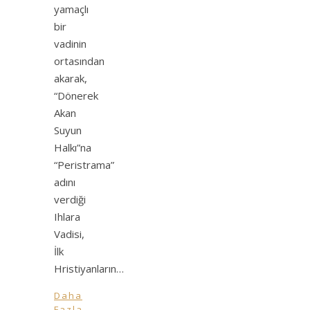
yamaçlı
bir
vadinin
ortasından
akarak,
“Dönerek
Akan
Suyun
Halkı”na
“Peristrama”
adını
verdiği
Ihlara
Vadisi,
İlk
Hristiyanların…
Daha
Fazla