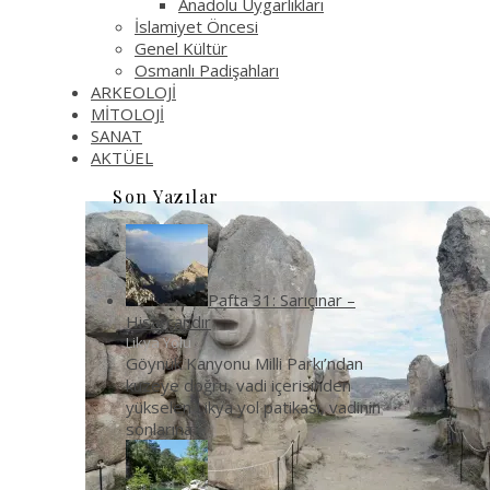
Anadolu Uygarlıkları
İslamiyet Öncesi
Genel Kültür
Osmanlı Padişahları
ARKEOLOJİ
MİTOLOJİ
SANAT
AKTÜEL
Son Yazılar
Pafta 31: Sarıçınar –
Hisarçandır
Likya Yolu
Göynük Kanyonu Milli Parkı’ndan
kuzeye doğru, vadi içerisinden
yükselen Likya yol patikası, vadinin
sonlarına
...