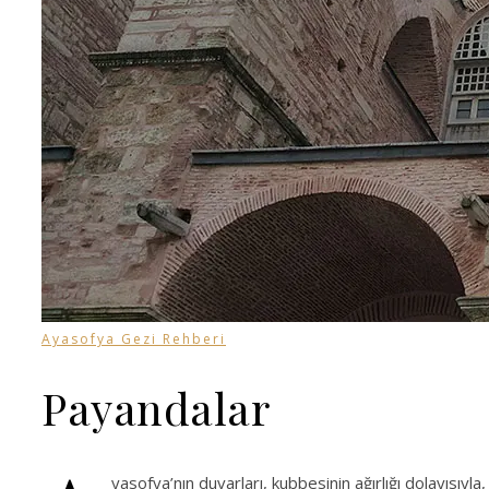
Ayasofya Gezi Rehberi
Payandalar
yasofya’nın duvarları, kubbesinin ağırlığı dolayıs