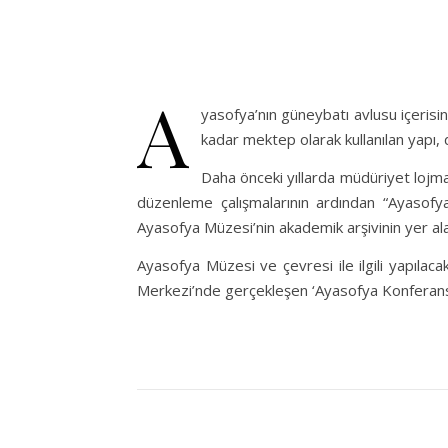
A
yasofya’nın güneybatı avlusu içerisi
kadar mektep olarak kullanılan yapı, 
Daha önceki yıllarda müdüriyet lojma
düzenleme çalışmalarının ardından “Ayasof
Ayasofya Müzesi’nin akademik arşivinin yer al
Ayasofya Müzesi ve çevresi ile ilgili yapıla
Merkezi’nde gerçekleşen ‘Ayasofya Konferanslar