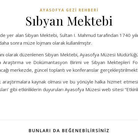
AYASOFYA GEZI REHBERI
Sıbyan Mektebi
nde yer alan Sıbyan Mektebi, Sultan I. Mahmud tarafından 1740 yılı
daha sonra müze lojmanı olarak kullanılmıştır.
nı olarak düzenlenen Sıbyan Mektebi, Ayasofya Müzesi Müdürlüğünün
ya Araştırma ve Dokümantasyon Birimi ve Sıbyan Mektepleri Fot
acağı merkezde, güncel toplantı ve konferanslar gerçekleştirilmekt
cak araştırmalara kaynak olması ve bu yönüyle halka hizmet etme
ı’ gibi etkinliklerin duyuruları Ayasofya Müzesi web sitesi “Etkinli
BUNLARI DA BEĞENEBİLİRSİNİZ