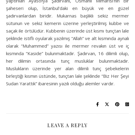
yaptırılan Ayasofya Şadırvanı, Osmanlı Mimarisi’nin bir
şaheseri olup, İstanbul’daki en büyük ve en güzel
şadırvanlardan biridir. Mukarnas başlıklı sekiz mermer
sütunun ve sekiz kemerin üzerine yerleştirilmiş kubbe ve
saçak ile örtülüdür. Kubbenin üzerinde üst kısmı tunçtan lale
şeklinde istifli oyularak yazılmış “Allah” ve alt kısmında aynalı
olarak “Muhammed” yazısı ile mermer revakın üst ve iç
kısmında “Kaside” bulunmaktadır. Şadırvan, 16 dilimli olup,
her dilimin ortasında tunç musluklar bulunmaktadır.
Muslukların üzerinde yer alan dilimli tunç şebekelerin
birleştiği kısmın üstünde, tunçtan lale şeklinde “Biz Her Şeyi
Sudan Yarattık” ibaresinin yazılı olduğu alemler vardır.
LEAVE A REPLY