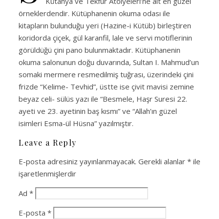
Kütahya ve Tekfur Atölyeleri’ne ait en güzel
örneklerdendir. Kütüphanenin okuma odası ile
kitapların bulunduğu yeri (Hazine-i Kütüb) birleştiren
koridorda çiçek, gül karanfil, lale ve servi motiflerinin
görüldüğü çini pano bulunmaktadır. Kütüphanenin
okuma salonunun doğu duvarında, Sultan I. Mahmud’un
somaki mermere resmedilmiş tuğrası, üzerindeki çini
frizde “Kelime- Tevhid”, üstte ise çivit mavisi zemine
beyaz celi- sülüs yazı ile “Besmele, Haşr Suresi 22.
ayeti ve 23. ayetinin baş kısmı” ve “Allah’ın güzel
isimleri Esma-ül Hüsna” yazılmıştır.
Leave a Reply
E-posta adresiniz yayınlanmayacak.
Gerekli alanlar
*
ile
işaretlenmişlerdir
Ad
*
E-posta
*