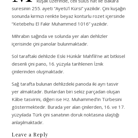
kuşak üzerinde, celi sülüs hat ile Bakara
suresinin 255. ayeti “Ayetü’l Kürsi” yazılıdır. Çini kuşağın
sonunda kırmızı renkte beyaz konturlu rozet içersinde
“Ketebehu El Fakir Muhammed 1016” yazılıdır.
Mihrabın sağında ve solunda yer alan dehlizler
içerisinde çini panolar bulunmaktadır.
Sol taraftaki dehlizde Eski Hünkâr Mahfili’ne ait bitkisel
desenli çini pano, 16. yüzyıla tarihlenen İznik
çinilerinden oluşmaktadır.
Sağ tarafta bulunan dehlizdeki panoda iki ayrı tasvir
yer almaktadır. Bunlardan biri sekiz parçadan oluşan
Kâbe tasvirini, diğeri ise Hz. Muhammed’in Türbesini
göstermektedir. Burada yer alan çinilerden, 16. ve 17.
yüzyılada Türk çini sanatının doruk noktasına ulaştığı
anlaşılmaktadır.
Leave a Reply