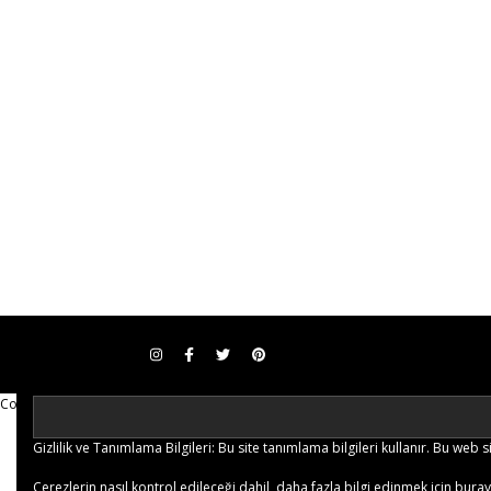
Copy Protected by
Chetan
's
WP-Copyprotect
.
Gizlilik ve Tanımlama Bilgileri: Bu site tanımlama bilgileri kullanır. Bu we
Çerezlerin nasıl kontrol edileceği dahil, daha fazla bilgi edinmek için bura