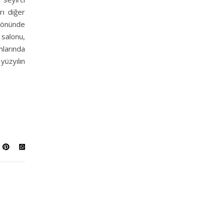
rı diğer
z önünde
salonu,
larında
yüzyılın