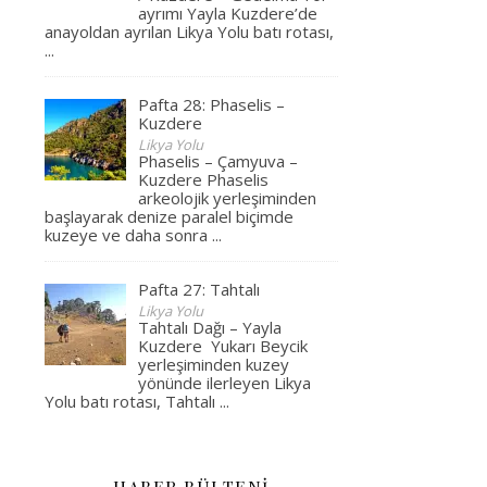
ayrımı Yayla Kuzdere’de
anayoldan ayrılan Likya Yolu batı rotası,
...
Pafta 28: Phaselis –
Kuzdere
Likya Yolu
Phaselis – Çamyuva –
Kuzdere Phaselis
arkeolojik yerleşiminden
başlayarak denize paralel biçimde
kuzeye ve daha sonra
...
Pafta 27: Tahtalı
Likya Yolu
Tahtalı Dağı – Yayla
Kuzdere Yukarı Beycik
yerleşiminden kuzey
yönünde ilerleyen Likya
Yolu batı rotası, Tahtalı
...