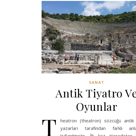
SANAT
Antik Tiyatro V
Oyunlar
T
heatron (theatron) sözcüğü anti
yazarları tarafından farklı anl
kullanılmıştır. İlk kez Herodotos 