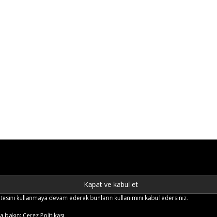
b sitesini kullanmaya devam ederek bunların kullanımını kabul edersiniz.
ya bakın:
Çerez Politikası