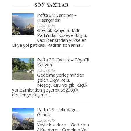
SON YAZILAR
Pafta 31: Sarıçınar –
Hisarçandır
Likya Yolu
Göynük Kanyonu Milli
Parkı’ndan kuzeye doğru,
vadi içerisinden yükselen
Likya yol patikası, vadinin sonlarına
...
Pafta 30: Ovacık – Göynük
Kanyon
Likya Yolu
Gedelma yerleşiminden
gelen Likya Yolu,
Meşeçukuru vb gibi küçük
yerleşimlerden geçerek Söğütçük
denilen yerleşime
...
Pafta 29: Tekedağı –
Güneşli
Likya Yolu
Yayla Kuzdere – Gedelma
/ Kuzdere – Gedelma Yol