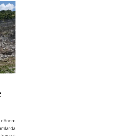
e
k dönem
amlarda
“seyirci