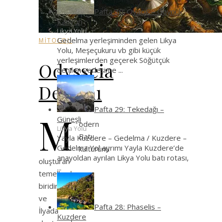
Pafta 30: Ovacık – Göynük
Kanyon
Likya Yolu
Gedelma yerleşiminden gelen Likya
MİTOLOJİ
Yolu, Meşeçukuru vb gibi küçük
yerleşimlerden geçerek Söğütçük
Odysseia
denilen yerleşime
...
Destanı
Pafta 29: Tekedağı –
M
Güneşli
odern
Likya Yolu
Batı
Yayla Kuzdere – Gedelma / Kuzdere –
Gedelma Yol ayrımı Yayla Kuzdere’de
kültürünü
anayoldan ayrılan Likya Yolu batı rotası,
oluşturan
...
temellerden
biridir
ve
Pafta 28: Phaselis –
İlyada
Kuzdere