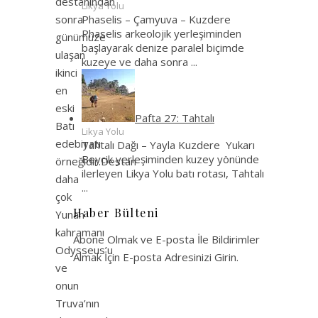
destanından
Likya Yolu
sonra
Phaselis – Çamyuva – Kuzdere
Phaselis arkeolojik yerleşiminden
günümüze
başlayarak denize paralel biçimde
ulaşan
kuzeye ve daha sonra
...
ikinci
en
eski
Pafta 27: Tahtalı
Batı
Likya Yolu
edebiyatı
Tahtalı Dağı – Yayla Kuzdere Yukarı
Beycik yerleşiminden kuzey yönünde
örneğidir.Destan
ilerleyen Likya Yolu batı rotası, Tahtalı
daha
...
çok
Haber Bülteni
Yunan
kahramanı
Abone Olmak ve E-posta İle Bildirimler
Odysseus’u
Almak İçin E-posta Adresinizi Girin.
ve
onun
Truva’nın