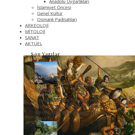
Anadolu Uygarlıkları
İslamiyet Öncesi
Genel Kültür
Osmanlı Padişahları
ARKEOLOJİ
MİTOLOJİ
SANAT
AKTÜEL
Son Yazılar
Pafta 31: Sarıçınar –
Hisarçandır
Likya Yolu
Göynük Kanyonu Milli Parkı’ndan
kuzeye doğru, vadi içerisinden
yükselen Likya yol patikası, vadinin
sonlarına
...