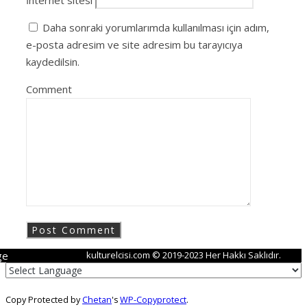
İnternet sitesi
Daha sonraki yorumlarımda kullanılması için adım,
e-posta adresim ve site adresim bu tarayıcıya
kaydedilsin.
Comment
ge
kulturelcisi.com © 2019-2023 Her Hakkı Saklıdır.
Copy Protected by
Chetan
's
WP-Copyprotect
.