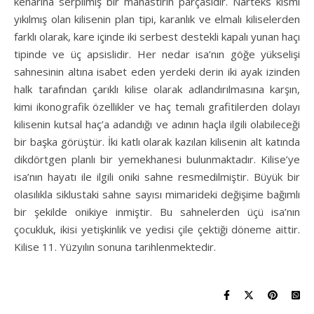
kenarına serpilmiş bir manastırın parçasıdır. Narteks kısmı
yıkılmış olan kilisenin plan tipi, karanlık ve elmalı kiliselerden
farklı olarak, kare içinde iki serbest destekli kapalı yunan haçı
tipinde ve üç apsislidir. Her nedar isa’nın göğe yükselişi
sahnesinin altına isabet eden yerdeki derin iki ayak izinden
halk tarafından çarıklı kilise olarak adlandırılmasına karşın,
kimi ikonografik özellikler ve haç temalı grafitilerden dolayı
kilisenin kutsal haç’a adandığı ve adının haçla ilgili olabileceği
bir başka görüştür. İki katlı olarak kazılan kilisenin alt katında
dikdörtgen planlı bir yemekhanesi bulunmaktadır. Kilise’ye
isa’nın hayatı ile ilgili oniki sahne resmedilmiştir. Büyük bir
olasılıkla siklustaki sahne sayısı mimarideki değişime bağımlı
bir şekilde onikiye inmiştir. Bu sahnelerden üçü isa’nın
çocukluk, ikisi yetişkinlik ve yedisi çile çektiği döneme aittir.
Kilise 11. Yüzyılın sonuna tarihlenmektedir.