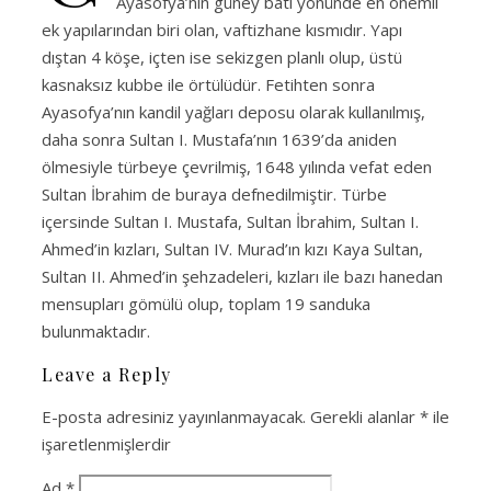
Ayasofya’nın güney batı yönünde en önemli
ek yapılarından biri olan, vaftizhane kısmıdır. Yapı
dıştan 4 köşe, içten ise sekizgen planlı olup, üstü
kasnaksız kubbe ile örtülüdür. Fetihten sonra
Ayasofya’nın kandil yağları deposu olarak kullanılmış,
daha sonra Sultan I. Mustafa’nın 1639’da aniden
ölmesiyle türbeye çevrilmiş, 1648 yılında vefat eden
Sultan İbrahim de buraya defnedilmiştir. Türbe
içersinde Sultan I. Mustafa, Sultan İbrahim, Sultan I.
Ahmed’in kızları, Sultan IV. Murad’ın kızı Kaya Sultan,
Sultan II. Ahmed’in şehzadeleri, kızları ile bazı hanedan
mensupları gömülü olup, toplam 19 sanduka
bulunmaktadır.
Leave a Reply
E-posta adresiniz yayınlanmayacak.
Gerekli alanlar
*
ile
işaretlenmişlerdir
Ad
*