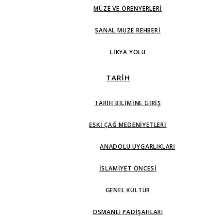
MÜZE VE ÖRENYERLERI
SANAL MÜZE REHBERI
LIKYA YOLU
TARİH
TARIH BILIMINE GIRIŞ
ESKI ÇAĞ MEDENIYETLERI
ANADOLU UYGARLIKLARI
İSLAMIYET ÖNCESI
GENEL KÜLTÜR
OSMANLI PADIŞAHLARI