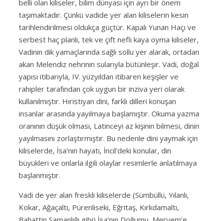
belli olan kiliseler, bilim dünyası için ayrı bir önem
taşımaktadır. Çünkü vadide yer alan kiliselerin kesin
tarihlendirilmesi oldukça güçtür. Kapalı Yunan Haçı ve
serbest haç planlı, tek ve çift nefli kaya oyma kiliseler,
Vadinin dik yamaçlarında sağlı sollu yer alarak, ortadan
akan Melendiz nehrinin sularıyla bütünleşir. Vadi, doğal
yapısı itibarıyla, IV. yüzyıldan itibaren keşişler ve
rahipler tarafından çok uygun bir inziva yeri olarak
kullanılmıştır. Hıristiyan dini, farklı dilleri konuşan
insanlar arasında yayılmaya başlamıştır. Okuma yazma
oranının düşük olması, Latinceyi az kişinin bilmesi, dinin
yayılmasını zorlaştırmıştır. Bu nedenle dini yaymak için
kiliselerde, İsa’nın hayatı, İncil’deki konular, din
büyükleri ve onlarla ilgili olaylar resimlerle anlatılmaya
başlanmıştır.
Vadi de yer alan freskli kiliselerde (Sümbüllü, Yılanlı,
Kokar, Ağaçaltı, Pürenliseki, Eğritaş, Kırkdamaltı,
Bahattin Samanlığı gibi) İsa’nın Doğumu, Meryem’e