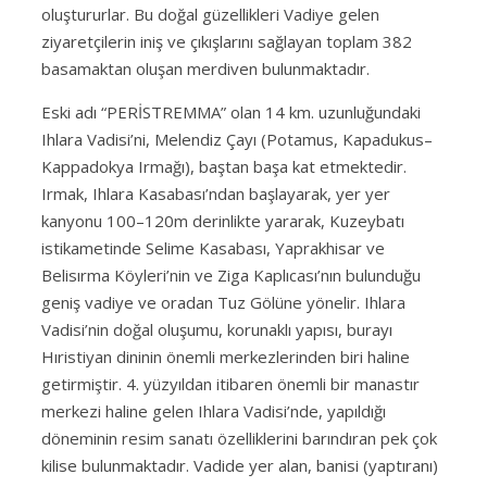
oluştururlar. Bu doğal güzellikleri Vadiye gelen
ziyaretçilerin iniş ve çıkışlarını sağlayan toplam 382
basamaktan oluşan merdiven bulunmaktadır.
Eski adı “PERİSTREMMA” olan 14 km. uzunluğundaki
Ihlara Vadisi’ni, Melendiz Çayı (Potamus, Kapadukus–
Kappadokya Irmağı), baştan başa kat etmektedir.
Irmak, Ihlara Kasabası’ndan başlayarak, yer yer
kanyonu 100–120m derinlikte yararak, Kuzeybatı
istikametinde Selime Kasabası, Yaprakhisar ve
Belisırma Köyleri’nin ve Ziga Kaplıcası’nın bulunduğu
geniş vadiye ve oradan Tuz Gölüne yönelir. Ihlara
Vadisi’nin doğal oluşumu, korunaklı yapısı, burayı
Hıristiyan dininin önemli merkezlerinden biri haline
getirmiştir. 4. yüzyıldan itibaren önemli bir manastır
merkezi haline gelen Ihlara Vadisi’nde, yapıldığı
döneminin resim sanatı özelliklerini barındıran pek çok
kilise bulunmaktadır. Vadide yer alan, banisi (yaptıranı)