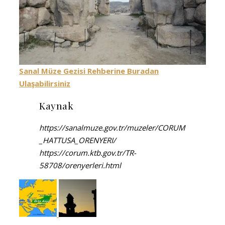
Sanal Müze Gezisi Rehberine Buradan
Ulaşabilirsiniz
Kaynak
https://sanalmuze.gov.tr/muzeler/CORUM
_HATTUSA_ORENYERI/
https://corum.ktb.gov.tr/TR-
58708/orenyerleri.html