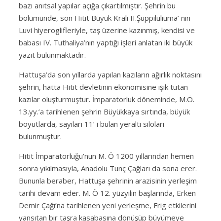
bazı anıtsal yapılar açığa çıkartılmıştır. Şehrin bu
bölümünde, son Hitit Büyük Kralı II.Şuppiluliuma’ nın
Luvi hiyeroglifleriyle, taş üzerine kazınmış, kendisi ve
babası IV. Tuthaliya’nın yaptığı işleri anlatan iki büyük
yazıt bulunmaktadır.
Hattuşa’da son yıllarda yapılan kazıların ağırlık noktasını
şehrin, hatta Hitit devletinin ekonomisine ışık tutan
kazılar oluşturmuştur. İmparatorluk döneminde, M.Ö.
13.yy.’a tarihlenen şehrin Büyükkaya sırtında, büyük
boyutlarda, sayıları 11’ i bulan yeraltı siloları
bulunmuştur.
Hitit İmparatorluğu’nun M. Ö 1200 yıllarından hemen
sonra yıkılmasıyla, Anadolu Tunç Çağları da sona erer.
Bununla beraber, Hattuşa şehrinin arazisinin yerleşim
tarihi devam eder. M. Ö 12. yüzyılın başlarında, Erken
Demir Çağı’na tarihlenen yeni yerleşme, Frig etkilerini
yansıtan bir taşra kasabasına dönüşüp büyümeye