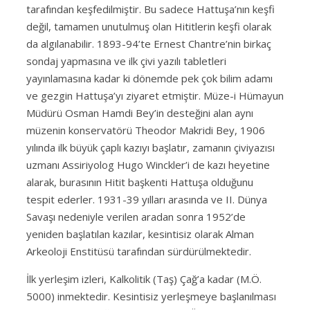
tarafından keşfedilmiştir. Bu sadece Hattuşa’nın keşfi
değil, tamamen unutulmuş olan Hititlerin keşfi olarak
da algılanabilir. 1893-94’te Ernest Chantre’nin birkaç
sondaj yapmasına ve ilk çivi yazılı tabletleri
yayınlamasına kadar ki dönemde pek çok bilim adamı
ve gezgin Hattuşa’yı ziyaret etmiştir. Müze-i Hümayun
Müdürü Osman Hamdi Bey’in desteğini alan aynı
müzenin konservatörü Theodor Makridi Bey, 1906
yılında ilk büyük çaplı kazıyı başlatır, zamanın çiviyazısı
uzmanı Assiriyolog Hugo Winckler’i de kazı heyetine
alarak, burasının Hitit başkenti Hattuşa olduğunu
tespit ederler. 1931-39 yılları arasında ve II. Dünya
Savaşı nedeniyle verilen aradan sonra 1952’de
yeniden başlatılan kazılar, kesintisiz olarak Alman
Arkeoloji Enstitüsü tarafından sürdürülmektedir.
İlk yerleşim izleri, Kalkolitik (Taş) Çağ’a kadar (M.Ö.
5000) inmektedir. Kesintisiz yerleşmeye başlanılması