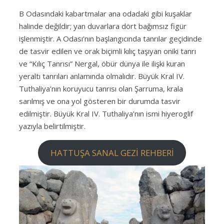
B Odasındaki kabartmalar ana odadaki gibi kuşaklar
halinde değildir; yan duvarlara dört bağımsız figür
işlenmiştir. A Odası’nın başlangıcında tanrılar geçidinde
de tasvir edilen ve orak biçimli kılıç taşıyan oniki tanrı
ve “Kılıç Tanrısı” Nergal, öbür dünya ile ilişki kuran
yeraltı tanrıları anlamında olmalıdır. Büyük Kral IV.
Tuthaliya’nın koruyucu tanrısı olan Şarruma, krala
sarılmış ve ona yol gösteren bir durumda tasvir
edilmiştir. Büyük Kral IV. Tuthaliya’nın ismi hiyeroglif
yazıyla belirtilmiştir.
HATTUŞA SANAL GEZİ REHBERİ