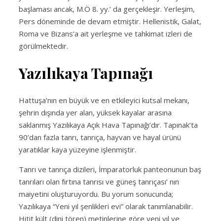
başlaması ancak, M.Ö 8. yy.’ da gerçekleşir. Yerleşim,
Pers döneminde de devam etmiştir. Hellenistik, Galat,
Roma ve Bizans’a ait yerleşme ve tahkimat izleri de
görülmektedir.
Yazılıkaya Tapınağı
Hattuşa’nın en büyük ve en etkileyici kutsal mekanı,
şehrin dışında yer alan, yüksek kayalar arasına
saklanmış Yazılıkaya Açık Hava Tapınağı’dır. Tapınak’ta
90’dan fazla tanrı, tanrıça, hayvan ve hayal ürünü
yaratıklar kaya yüzeyine işlenmiştir.
Tanrı ve tanrıça dizileri, İmparatorluk panteonunun baş
tanrıları olan fırtına tanrısı ve güneş tanrıçası’ nın
maiyetini oluşturuyordu. Bu yorum sonucunda;
Yazılıkaya “Yeni yıl şenlikleri evi” olarak tanımlanabilir.
Hitit kült (dini tören) metinlerine göre yeni yıl ve