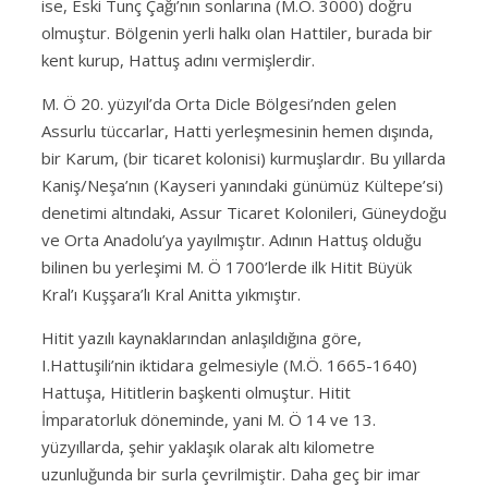
ise, Eski Tunç Çağı’nın sonlarına (M.Ö. 3000) doğru
olmuştur. Bölgenin yerli halkı olan Hattiler, burada bir
kent kurup, Hattuş adını vermişlerdir.
M. Ö 20. yüzyıl’da Orta Dicle Bölgesi’nden gelen
Assurlu tüccarlar, Hatti yerleşmesinin hemen dışında,
bir Karum, (bir ticaret kolonisi) kurmuşlardır. Bu yıllarda
Kaniş/Neşa’nın (Kayseri yanındaki günümüz Kültepe’si)
denetimi altındaki, Assur Ticaret Kolonileri, Güneydoğu
ve Orta Anadolu’ya yayılmıştır. Adının Hattuş olduğu
bilinen bu yerleşimi M. Ö 1700’lerde ilk Hitit Büyük
Kral’ı Kuşşara’lı Kral Anitta yıkmıştır.
Hitit yazılı kaynaklarından anlaşıldığına göre,
I.Hattuşili’nin iktidara gelmesiyle (M.Ö. 1665-1640)
Hattuşa, Hititlerin başkenti olmuştur. Hitit
İmparatorluk döneminde, yani M. Ö 14 ve 13.
yüzyıllarda, şehir yaklaşık olarak altı kilometre
uzunluğunda bir surla çevrilmiştir. Daha geç bir imar