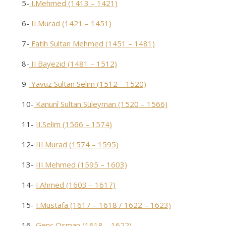
5-
I.Mehmed (1413 – 1421)
6-
II.Murad (1421 – 1451)
7-
Fatih Sultan Mehmed (1451 – 1481)
8-
II.Bayezid (1481 – 1512)
9-
Yavuz Sultan Selim (1512 – 1520)
10-
Kanunî Sultan Süleyman (1520 – 1566)
11-
II.Selim (1566 – 1574)
12-
III.Murad (1574 – 1595)
13-
III.Mehmed (1595 – 1603)
14-
I.Ahmed (1603 – 1617)
15-
I.Mustafa (1617 – 1618 / 1622 – 1623)
16-
Genç Osman (1618 – 1622)