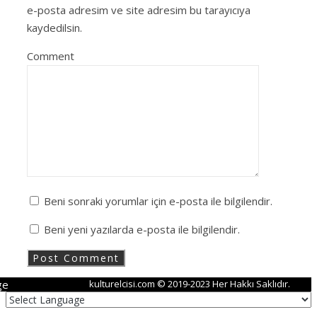
e-posta adresim ve site adresim bu tarayıcıya
kaydedilsin.
Comment
Beni sonraki yorumlar için e-posta ile bilgilendir.
Beni yeni yazılarda e-posta ile bilgilendir.
ge
kulturelcisi.com © 2019-2023 Her Hakkı Saklıdır.