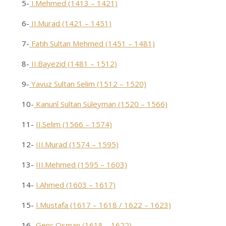
5-
I.Mehmed (1413 – 1421)
6-
II.Murad (1421 – 1451)
7-
Fatih Sultan Mehmed (1451 – 1481)
8-
II.Bayezid (1481 – 1512)
9-
Yavuz Sultan Selim (1512 – 1520)
10-
Kanunî Sultan Süleyman (1520 – 1566)
11-
II.Selim (1566 – 1574)
12-
III.Murad (1574 – 1595)
13-
III.Mehmed (1595 – 1603)
14-
I.Ahmed (1603 – 1617)
15-
I.Mustafa (1617 – 1618 / 1622 – 1623)
16-
Genç Osman (1618 – 1622)