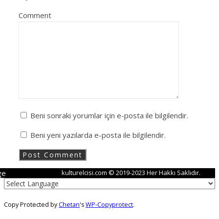
Comment
Beni sonraki yorumlar için e-posta ile bilgilendir.
Beni yeni yazılarda e-posta ile bilgilendir.
ge
kulturelcisi.com © 2019-2023 Her Hakkı Saklıdır.
Copy Protected by
Chetan
's
WP-Copyprotect
.