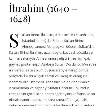
İbrahim (1640 –
1648)
S
ultan Birinci İbrahim, 5 Kasım 1615 tarihinde,
İstanbul’da doğdu. Babası Sultan Birinci
Ahmed, annesi Mahpeyker Kösem Sultan’dır.
Sultan Birinci İbrahim, uzun boylu, kuvvetli vücutlu ve
kumral sakallıydı. Annesi onun yetiştirilmesi için çok
gayret göstermişti. Ağabeyi Sultan Dördüncü Murad’ın
âni vefatı, zaten ölüm düşünceleriyle harap olmuş
Şehzade İbrahim’i çok sarstı ve padişah olduğuna
inanmak bile istemedi. Annesinin ve devlet erkânın
ısrarlarından ve ağabeyi Sultan Dördüncü Murad’ın
cenazesini gördükten sonra ağabeyinin vefatına kesin
olarak inandı. Sadrazam Kara Mustafa Paşa, Taht
Odası’na geçen Sultan Birinci İbrahim’in başına Hırka-i