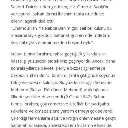
Saadet Dairesi’nden getirilen, Hz. Ömer’in Sarığı’nı
yerleştirdi. Sultan Birinci İbrahim tahta oturdu ve
ellerini açarak dua etti:
“Elhamdülillah. Ya Rabbi! Benim gibi zaif bir kulunu bu
makama lâyık gördün. Saltanat günlerimde milletimi
hoş-hâl eyle ve birbirimizden hoşnûd eyle”.
Sultan Birinci İbrahim, tahta geçtiği ilk yıllarda sinir
hastalığı yüzünden sık sık kriz geçiriyordu. Ancak, daha
sonraki yıllarda devlet işleriyle bizzat ilgilenmeye
başladı. Sultan Birinci İbrahim, tahta çıktığında soyunun
tek şehzadesi o kalmıştı. Bu yüzden ilk oğlu Şehzade
Mehmed (Sultan Dördüncü Mehmed) doğduğunda
ülkede şenlikler düzenlendi (2 Ocak 1642). Sultan
Birinci İbrahim, çok cömert ve lütufkâr bir padişahtı.
Fakirlere ve kimsesizlere yardım etmeyi çok severdi.
Çıkardığı fermanlarla açlık ve kıtlığın önlenmesine çalıştı.
Saltanatı sırasında, annesi Kösem Sultan’ın etkisinde