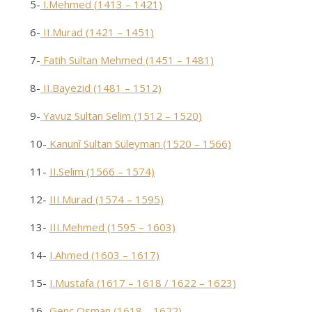
5-
I.Mehmed (1413 – 1421)
6-
II.Murad (1421 – 1451)
7-
Fatih Sultan Mehmed (1451 – 1481)
8-
II.Bayezid (1481 – 1512)
9-
Yavuz Sultan Selim (1512 – 1520)
10-
Kanunî Sultan Süleyman (1520 – 1566)
11-
II.Selim (1566 – 1574)
12-
III.Murad (1574 – 1595)
13-
III.Mehmed (1595 – 1603)
14-
I.Ahmed (1603 – 1617)
15-
I.Mustafa (1617 – 1618 / 1622 – 1623)
16-
Genç Osman (1618 – 1622)