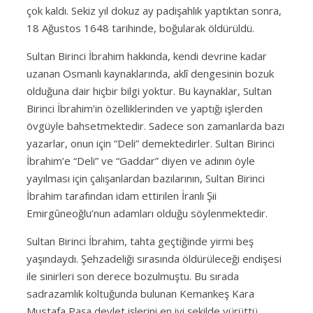
çok kaldı. Sekiz yıl dokuz ay padişahlık yaptıktan sonra,
18 Ağustos 1648 tarihinde, boğularak öldürüldü.
Sultan Birinci İbrahim hakkında, kendi devrine kadar
uzanan Osmanlı kaynaklarında, aklî dengesinin bozuk
olduğuna dair hiçbir bilgi yoktur. Bu kaynaklar, Sultan
Birinci İbrahim’in özelliklerinden ve yaptığı işlerden
övgüyle bahsetmektedir. Sadece son zamanlarda bazı
yazarlar, onun için “Deli” demektedirler. Sultan Birinci
İbrahim’e “Deli” ve “Gaddar” diyen ve adının öyle
yayılması için çalışanlardan bazılarının, Sultan Birinci
İbrahim tarafından idam ettirilen İranlı Şii
Emirgûneoğlu’nun adamları olduğu söylenmektedir.
Sultan Birinci İbrahim, tahta geçtiğinde yirmi beş
yaşındaydı. Şehzadeliği sırasında öldürüleceği endişesi
ile sinirleri son derece bozulmuştu. Bu sırada
sadrazamlık koltuğunda bulunan Kemankeş Kara
Mustafa Paşa devlet işlerini en iyi şekilde yürüttü.