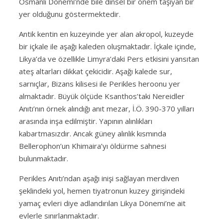
Osmanlı Dönemi’nde bile dinsel bir önem taşıyan bir
yer olduğunu göstermektedir.
Antik kentin en kuzeyinde yer alan akropol, kuzeyde
bir içkale ile aşağı kaleden oluşmaktadır. İçkale içinde,
Likya’da ve özellikle Limyra’daki Pers etkisini yansıtan
ateş altarları dikkat çekicidir. Aşağı kalede sur,
sarnıçlar, Bizans kilisesi ile Perikles heroonu yer
almaktadır. Büyük ölçüde Ksanthos’taki Nereidler
Anıtı’nın örnek alındığı anıt mezar, İ.Ö. 390-370 yılları
arasında inşa edilmiştir. Yapının alınlıkları
kabartmasızdır. Ancak güney alınlık kısmında
Bellerophon’un Khimaira’yı öldürme sahnesi
bulunmaktadır.
Perikles Anıtı’ndan aşağı inişi sağlayan merdiven
şeklindeki yol, hemen tiyatronun kuzey girişindeki
yamaç evleri diye adlandırılan Likya Dönemi’ne ait
evlerle sınırlanmaktadır.