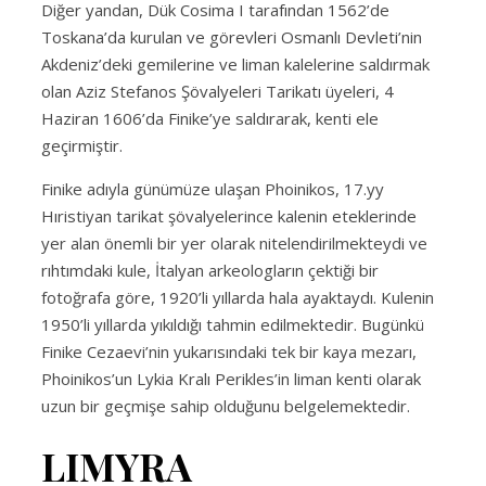
Diğer yandan, Dük Cosima I tarafından 1562’de
Toskana’da kurulan ve görevleri Osmanlı Devleti’nin
Akdeniz’deki gemilerine ve liman kalelerine saldırmak
olan Aziz Stefanos Şövalyeleri Tarikatı üyeleri, 4
Haziran 1606’da Finike’ye saldırarak, kenti ele
geçirmiştir.
Finike adıyla günümüze ulaşan Phoinikos, 17.yy
Hıristiyan tarikat şövalyelerince kalenin eteklerinde
yer alan önemli bir yer olarak nitelendirilmekteydi ve
rıhtımdaki kule, İtalyan arkeologların çektiği bir
fotoğrafa göre, 1920’li yıllarda hala ayaktaydı. Kulenin
1950’li yıllarda yıkıldığı tahmin edilmektedir. Bugünkü
Finike Cezaevi’nin yukarısındaki tek bir kaya mezarı,
Phoinikos’un Lykia Kralı Perikles’in liman kenti olarak
uzun bir geçmişe sahip olduğunu belgelemektedir.
LIMYRA