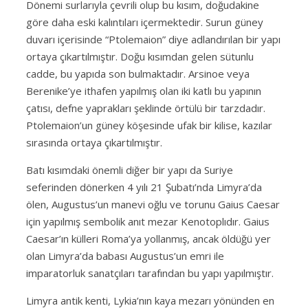
Dönemi surlarıyla çevrili olup bu kısım, doğudakine
göre daha eski kalıntıları içermektedir. Surun güney
duvarı içerisinde “Ptolemaion” diye adlandırılan bir yapı
ortaya çıkartılmıştır. Doğu kısımdan gelen sütunlu
cadde, bu yapıda son bulmaktadır. Arsinoe veya
Berenike’ye ithafen yapılmış olan iki katlı bu yapının
çatısı, defne yaprakları şeklinde örtülü bir tarzdadır.
Ptolemaion’un güney köşesinde ufak bir kilise, kazılar
sırasında ortaya çıkartılmıştır.
Batı kısımdaki önemli diğer bir yapı da Suriye
seferinden dönerken 4 yılı 21 Şubatı’nda Limyra’da
ölen, Augustus’un manevi oğlu ve torunu Gaius Caesar
için yapılmış sembolik anıt mezar Kenotoplıdır. Gaius
Caesar’ın külleri Roma’ya yollanmış, ancak öldüğü yer
olan Limyra’da babası Augustus’un emri ile
imparatorluk sanatçıları tarafından bu yapı yapılmıştır.
Limyra antik kenti, Lykia’nın kaya mezarı yönünden en