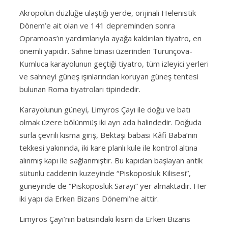
Akropolün düzlüğe ulaştığı yerde, orijinali Helenistik
Dönem’e ait olan ve 141 depreminden sonra
Opramoas’ın yardımlarıyla ayağa kaldırılan tiyatro, en
önemli yapıdır. Sahne binası üzerinden Turunçova-
Kumluca karayolunun geçtiği tiyatro, tüm izleyici yerleri
ve sahneyi güneş ışınlarından koruyan güneş tentesi
bulunan Roma tiyatroları tipindedir.
Karayolunun güneyi, Limyros Çayı ile doğu ve batı
olmak üzere bölünmüş iki ayrı ada halindedir. Doğuda
surla çevrili kısma giriş, Bektaşi babası Kâfi Baba’nın
tekkesi yakınında, iki kare planlı kule ile kontrol altına
alınmış kapı ile sağlanmıştır. Bu kapıdan başlayan antik
sütunlu caddenin kuzeyinde “Piskoposluk Kilisesi”,
güneyinde de “Piskoposluk Sarayı” yer almaktadır. Her
iki yapı da Erken Bizans Dönemi’ne aittir.
Limyros Çayı’nın batısındaki kısım da Erken Bizans