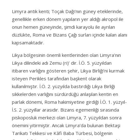
Limyra antik kenti; Toçak Dağı’nın güney eteklerinde,
genellikle erken dönem yapıların yer aldığı akropol ile
onun hemen güneyinde, şimdi karayolu ile ayrılan
düzlükte, Roma ve Bizans Çağı surları içinde kalan alanı
kapsamaktadır.
Likya bölgesinin önemli kentlerinden olan Limyra’nın
Likya dilindeki adı Zemu (ri)’ dir. İ.Ö. 5. yüzyıldan
itibaren varlığını gösteren şehir, Likya Birliği’ni kurmak
isteyen Perikles tarafından başkent olarak
kullanılmıştır. İ.Ö. 2. yüzyılda bastırdığı Likya Birliği
sikkelerden varlığını sürdürdüğü anlaşılan kentin en
parlak dönemi, Roma hakimiyetine girdiği İ.Ö. 1. yüzyıl-
İ.S. 2. yüzyıllar arasıdır. Bizans egemenliği sırasında
piskoposluk merkezi olan Limyra, 7. yüzyıldan sonra
önemini yitirmiştir. Ancak Limyra’da bulunan Bektaşi
Tarikatı Tekkesi ve Kâfi Baba Türbesi, bölgenin