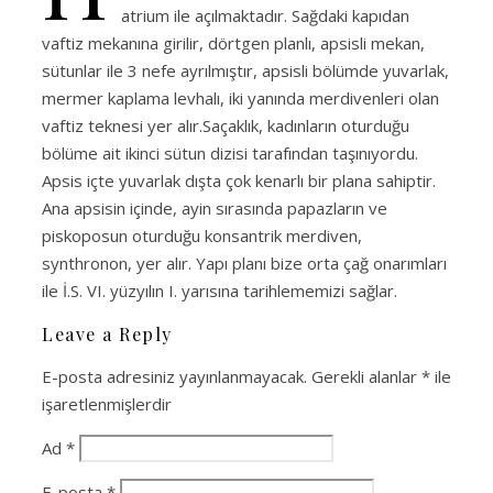
atrium ile açılmaktadır. Sağdaki kapıdan
vaftiz mekanına girilir, dörtgen planlı, apsisli mekan,
sütunlar ile 3 nefe ayrılmıştır, apsisli bölümde yuvarlak,
mermer kaplama levhalı, iki yanında merdivenleri olan
vaftiz teknesi yer alır.Saçaklık, kadınların oturduğu
bölüme ait ikinci sütun dizisi tarafından taşınıyordu.
Apsis içte yuvarlak dışta çok kenarlı bir plana sahiptir.
Ana apsisin içinde, ayin sırasında papazların ve
piskoposun oturduğu konsantrik merdiven,
synthronon, yer alır. Yapı planı bize orta çağ onarımları
ile İ.S. VI. yüzyılın I. yarısına tarihlememizi sağlar.
Leave a Reply
E-posta adresiniz yayınlanmayacak.
Gerekli alanlar
*
ile
işaretlenmişlerdir
Ad
*
E-posta
*