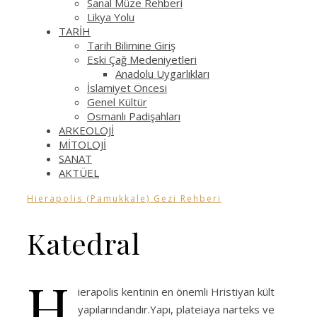
Sanal Müze Rehberi
Likya Yolu
TARİH
Tarih Bilimine Giriş
Eski Çağ Medeniyetleri
Anadolu Uygarlıkları
İslamiyet Öncesi
Genel Kültür
Osmanlı Padişahları
ARKEOLOJİ
MİTOLOJİ
SANAT
AKTÜEL
Hierapolis (Pamukkale) Gezi Rehberi
Katedral
H
ierapolis kentinin en önemli Hristiyan kült
yapılarındandır.Yapı, plateiaya narteks ve