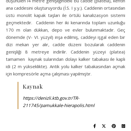
düşünülen l4 metre genişliğindeki bu cadde (plateia), kentin
ana caddesini oluşturuyordu (İ.S. I y.y.). Caddenin ortasından
üstü monolit kapak taşları ile örtülü kanalizasyon sistemi
geçmektedir. Caddenin her iki kenarında toplam uzunluğu
170 m olan dükkan, depo ve evler bulunmaktadır. Geç
dönemde (V- VI. yüzyıl) inşa edilmiş, caddeyi işgal eden bir
dizi mekan yer alır, cadde düzeni bozularak caddenin
genişliği 8 metreye indirilir. Caddenin yüzeyi (platea)
tamamen kaynak sularından dolayı kalker tabakası ile kaplı
idi (2 m yükseklikte). Antik yolu kalker tabakasından açmak
için kompresörle açma çalışması yapılmıştır.
Kaynak
https://denizli.ktb.gov.tr/TR-
211745/pamukkale-hierapolis.html