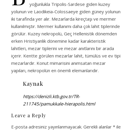
yoğunlukla Tripolis-Sardese giden kuzey
yolunun ve Laodikeia-Colossaeye giden güney yolunun
iki tarafinda yer alır. Mezarlarda kireçtaşı ve mermer
kullanılmıştır. Mermer kullanımı daha çok lahit tiplerinde
görülür. Kuzey nekropolü, Geç Hellenistik dönemden
erken Hristiyanlik dönemine kadar karakteristik
lahitleri, mezar tiplerini ve mezar anıtlarını bir arada
içerir. Kentte görülen mezarlar lahit, tümülüs ve ev tipi
mezarlardır. Konut mimarisini anımsatan mezar
yapıları, nekropolün en önemli elemanlarıdır.
Kaynak
https://denizli.ktb.gov.tr/TR-
211745/pamukkale-hierapolis.html
Leave a Reply
E-posta adresiniz yayınlanmayacak.
Gerekli alanlar
*
ile