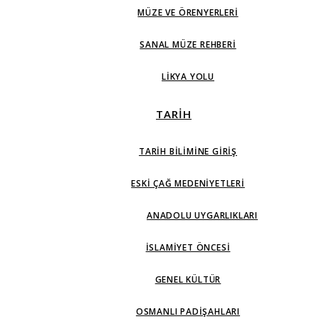
MÜZE VE ÖRENYERLERI
SANAL MÜZE REHBERI
LIKYA YOLU
TARİH
TARIH BILIMINE GIRIŞ
ESKI ÇAĞ MEDENIYETLERI
ANADOLU UYGARLIKLARI
İSLAMIYET ÖNCESI
GENEL KÜLTÜR
OSMANLI PADIŞAHLARI