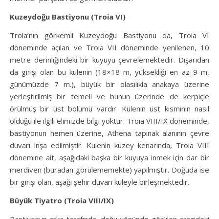
Kuzeydoğu Bastiyonu (Troia VI)
Troia’nın görkemli Kuzeydoğu Bastiyonu da, Troia VI
döneminde açılan ve Troia VII döneminde yenilenen, 10
metre derinliğindeki bir kuyuyu çevrelemektedir. Dışarıdan
da girişi olan bu kulenin (18×18 m, yüksekliği en az 9 m,
günümüzde 7 m.), büyük bir olasılıkla anakaya üzerine
yerleştirilmiş bir temeli ve bunun üzerinde de kerpiçle
örülmüş bir üst bölümü vardır. Kulenin üst kısmının nasıl
olduğu ile ilgili elimizde bilgi yoktur. Troia VIII/IX döneminde,
bastiyonun hemen üzerine, Athena tapınak alanının çevre
duvarı inşa edilmiştir. Kulenin kuzey kenarında, Troia VIII
dönemine ait, aşağıdaki başka bir kuyuya inmek için dar bir
merdiven (buradan görülememekte) yapılmıştır. Doğuda ise
bir girişi olan, aşağı şehir duvarı kuleyle birleşmektedir.
Büyük Tiyatro (Troia VIII/IX)
Bastiyonun arka tarafında, doğu yönünde görülen arazideki