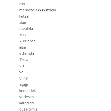
dini
merkezdi.Önünüzdeki
kutsal
alan
olasılıkla
M.Ö.
700’lerde
inşa
edilmiştir.
Troia
VII
ve
VI’nın
aşağı
kentindeki
yerleşim
kalıntıları
düzeltilmiş