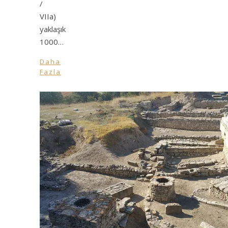
/
VIIa)
yaklaşık
1000…
Daha
Fazla