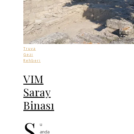
Truva
Gezi
Rehberi
VIM
Saray
Binası
Ş
u
anda