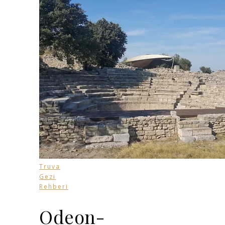
Truva
Gezi
Rehberi
Odeon-