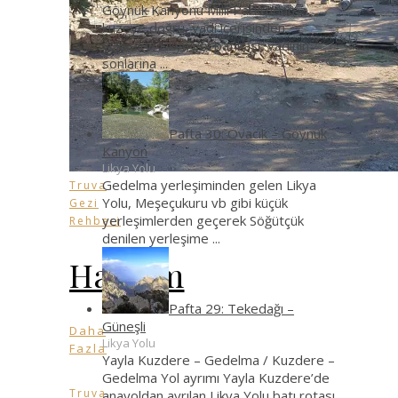
Göynük Kanyonu Milli Parkı’ndan
kuzeye doğru, vadi içerisinden
yükselen Likya yol patikası, vadinin
sonlarına
...
Pafta 30: Ovacık – Göynük
Kanyon
Likya Yolu
Gedelma yerleşiminden gelen Likya
Truva
Yolu, Meşeçukuru vb gibi küçük
Gezi
yerleşimlerden geçerek Söğütçük
Rehberi
denilen yerleşime
...
Hamam
Pafta 29: Tekedağı –
Güneşli
Daha
Likya Yolu
Fazla
Yayla Kuzdere – Gedelma / Kuzdere –
Gedelma Yol ayrımı Yayla Kuzdere’de
Truva
anayoldan ayrılan Likya Yolu batı rotası,