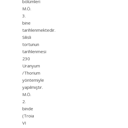
bölümleri
M.Ö.
3.
bine
tarihlenmektedir.
Silisli
tortunun
tarihlenmesi
230
Uranyum
/Thorium
yöntemiyle
yapılmıştır.
M.Ö.
2.
binde
(Troia
VI