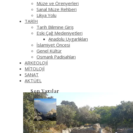
Müze ve Örenyerleri
Sanal Müze Rehberi
Likya Yolu
TARİH
Tarih Bilimine Giriş
Eski Çağ Medeniyetleri
Anadolu Uygarlıkları
İslamiyet Öncesi
Genel Kültür
Osmanlı Padişahları
ARKEOLOJİ
MİTOLOJİ
SANAT
AKTÜEL
Son Yazılar
Pafta 31: Sarıçınar –
Hisarçandır
Likya Yolu