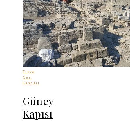
Abone Olmak ve E-posta İle Bildirimler
Almak İçin E-posta Adresinizi Girin.
Truva
Gezi
Rehberi
Güney
Kapısı