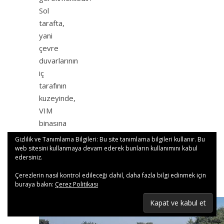
Sol
tarafta,
yani
çevre
duvarlarının
iç
tarafının
kuzeyinde,
VIM
binasına
ait
Gizlilik ve Tanımlama Bilgileri: Bu site tanımlama bilgileri kullanır. Bu
27…
web sitesini kullanmaya devam ederek bunların kullanımını kabul
edersiniz.
Daha
Çerezlerin nasıl kontrol edileceği dahil, daha fazla bilgi edinmek için
Fazla
buraya bakın:
Çerez Politikası