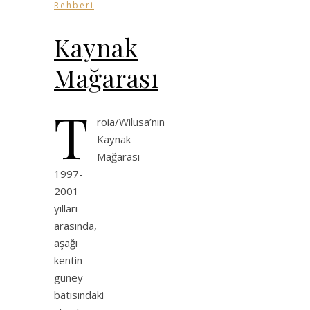
Rehberi
Kaynak
Mağarası
T
roia/Wilusa’nın
Kaynak
Mağarası
1997-
2001
yılları
arasında,
aşağı
kentin
güney
batısındaki