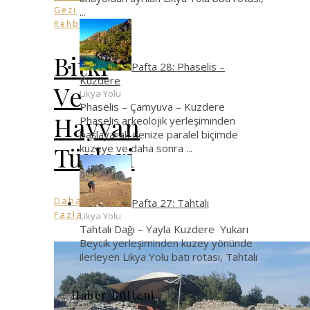
Gezi
...
Rehberi
Bitki
Pafta 28: Phaselis –
Kuzdere
Ve
Likya Yolu
Phaselis – Çamyuva – Kuzdere
Hayvan
Phaselis arkeolojik yerleşiminden
başlayarak denize paralel biçimde
Türleri
kuzeye ve daha sonra
...
Daha
Pafta 27: Tahtalı
Fazla
Likya Yolu
Tahtalı Dağı – Yayla Kuzdere Yukarı
Beycik yerleşiminden kuzey yönünde
ilerleyen Likya Yolu batı rotası, Tahtalı
...
Haber Bülteni