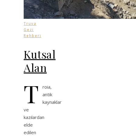
Truva
Gezi
Rehberi
Kutsal
Alan
T
roia,
antik
kaynaklar
ve
kazılardan
elde
edilen