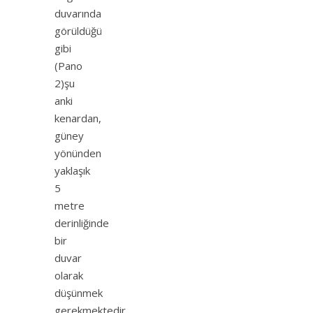
duvarında
görüldüğü
gibi
(Pano
2)şu
anki
kenardan,
güney
yönünden
yaklaşık
5
metre
derinliğinde
bir
duvar
olarak
düşünmek
gerekmektedir.