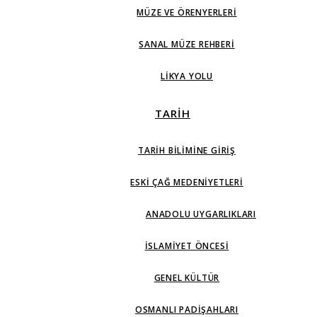
MÜZE VE ÖRENYERLERI
SANAL MÜZE REHBERI
LIKYA YOLU
TARİH
TARIH BILIMINE GIRIŞ
ESKI ÇAĞ MEDENIYETLERI
ANADOLU UYGARLIKLARI
İSLAMIYET ÖNCESI
GENEL KÜLTÜR
OSMANLI PADIŞAHLARI