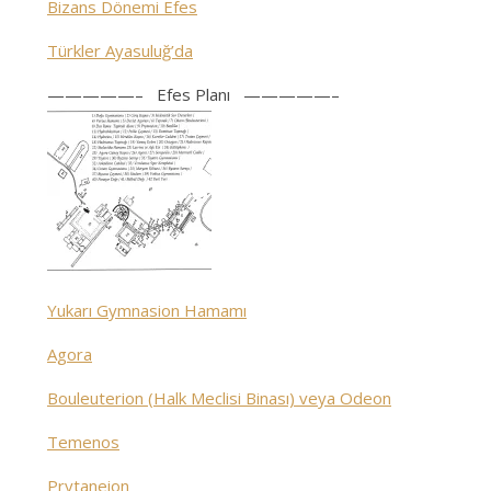
Bizans Dönemi Efes
Türkler Ayasuluğ’da
—————– Efes Planı —————–
Yukarı Gymnasion Hamamı
Agora
Bouleuterion (Halk Meclisi Binası) veya Odeon
Temenos
Prytaneion