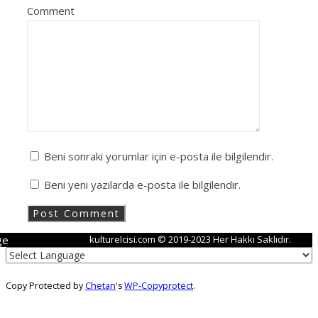
Comment
Beni sonraki yorumlar için e-posta ile bilgilendir.
Beni yeni yazılarda e-posta ile bilgilendir.
ge
kulturelcisi.com © 2019-2023 Her Hakkı Saklıdır.
Copy Protected by
Chetan
's
WP-Copyprotect
.