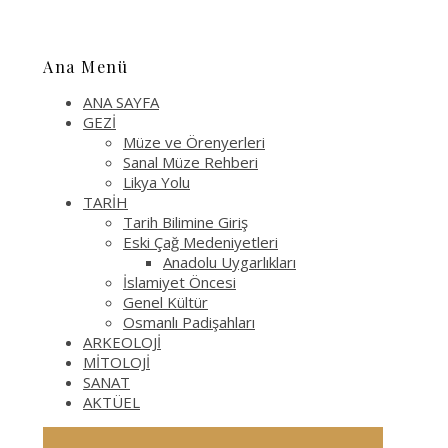
Ana Menü
ANA SAYFA
GEZİ
Müze ve Örenyerleri
Sanal Müze Rehberi
Likya Yolu
TARİH
Tarih Bilimine Giriş
Eski Çağ Medeniyetleri
Anadolu Uygarlıkları
İslamiyet Öncesi
Genel Kültür
Osmanlı Padişahları
ARKEOLOJİ
MİTOLOJİ
SANAT
AKTÜEL