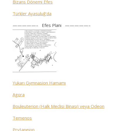
Bizans Dönemi Efes
Türkler Ayasuluğ’da
—————– Efes Planı —————–
Yukarı Gymnasion Hamamı
Agora
Bouleuterion (Halk Meclisi Binası) veya Odeon
Temenos
Prytaneion