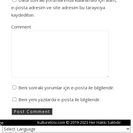
e-posta adresim ve site adresim bu tarayıcıya
kaydedilsin.
Comment
Beni sonraki yorumlar için e-posta ile bilgilendir.
Beni yeni yazılarda e-posta ile bilgilendir.
ge
kulturelcisi.com © 2019-2023 Her Hakkı Saklıdır.