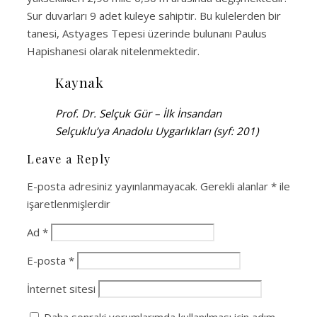
Sur duvarları 9 adet kuleye sahiptir. Bu kulelerden bir
tanesi, Astyages Tepesi üzerinde bulunanı Paulus
Hapishanesi olarak nitelenmektedir.
Kaynak
Prof. Dr. Selçuk Gür – İlk İnsandan
Selçuklu’ya Anadolu Uygarlıkları (syf: 201)
Leave a Reply
E-posta adresiniz yayınlanmayacak.
Gerekli alanlar
*
ile
işaretlenmişlerdir
Ad
*
E-posta
*
İnternet sitesi
Daha sonraki yorumlarımda kullanılması için adım,