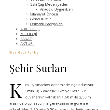
Eski Çağ Medeniyetleri
Anadolu Uygarlıkları
İslamiyet Öncesi
Genel Kültür
Osmanlı Padişahları
ARKEOLOJİ
MİTOLOJİ
SANAT
AKTÜEL
Efes Gezi Rehberi
Şehir Surları
K
ral Lyzimachos döneminde inşa edilmiştir.
Uzunluğu- yaklaşık 9 km’ye ulaşır. Sur
duvarlarının kalınlıkları 1,60 m ile 2,50 m
arasında olup, savunma gereksinimine göre ise
yükseklikleri 2,90 mile 6,50 m arasında değişmektedir.