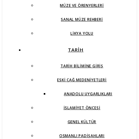
MÜZE VE ÖRENYERLERI
SANAL MÜZE REHBERI
LIKYA YOLU
TARİH
TARIH BILIMINE GIRIŞ
ESKI ÇAĞ MEDENIYETLERI
ANADOLU UYGARLIKLARI
İSLAMIYET ÖNCESI
GENEL KÜLTÜR
OSMANLI PADIŞAHLARI