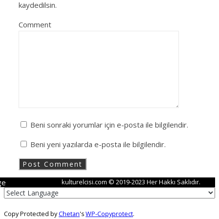
kaydedilsin.
Comment
Beni sonraki yorumlar için e-posta ile bilgilendir.
Beni yeni yazılarda e-posta ile bilgilendir.
ge
kulturelcisi.com © 2019-2023 Her Hakkı Saklıdır.
Copy Protected by
Chetan
's
WP-Copyprotect
.