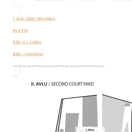
I. Avlu (Alay Meydanı)
Aya İrini
Bâb-ü’s Selâm
Bâb-ı Hümâyun
———————————————————–