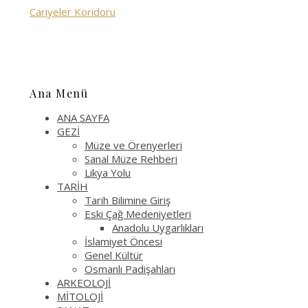
Cariyeler Koridoru
Ana Menü
ANA SAYFA
GEZİ
Müze ve Örenyerleri
Sanal Müze Rehberi
Likya Yolu
TARİH
Tarih Bilimine Giriş
Eski Çağ Medeniyetleri
Anadolu Uygarlıkları
İslamiyet Öncesi
Genel Kültür
Osmanlı Padişahları
ARKEOLOJİ
MİTOLOJİ