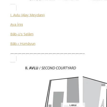
I. Avlu (Alay Meydanı)
Aya İrini
Bâb-ü’s Selâm
Bâb-ı Hümâyun
———————————————————–