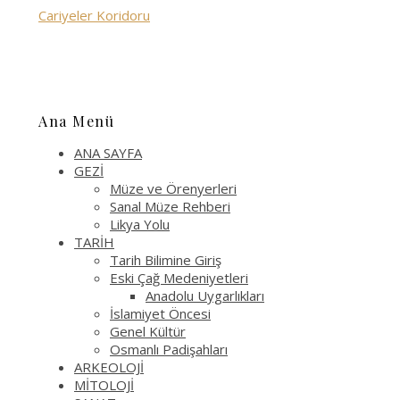
Cariyeler Koridoru
Ana Menü
ANA SAYFA
GEZİ
Müze ve Örenyerleri
Sanal Müze Rehberi
Likya Yolu
TARİH
Tarih Bilimine Giriş
Eski Çağ Medeniyetleri
Anadolu Uygarlıkları
İslamiyet Öncesi
Genel Kültür
Osmanlı Padişahları
ARKEOLOJİ
MİTOLOJİ