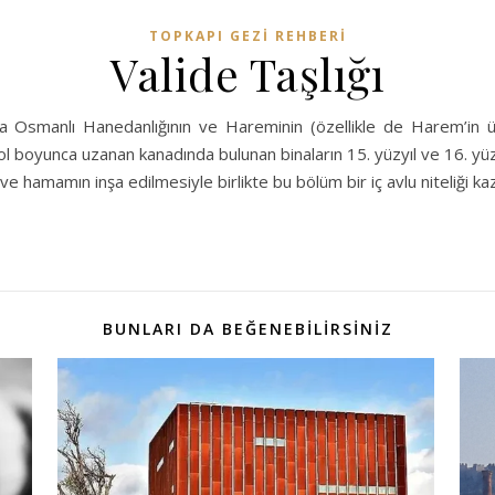
TOPKAPI GEZI REHBERI
Valide Taşlığı
nca Osmanlı Hanedanlığının ve Hareminin (özellikle de Harem’in ü
l boyunca uzanan kanadında bulunan binaların 15. yüzyıl ve 16. yüzyı
 ve hamamın inşa edilmesiyle birlikte bu bölüm bir iç avlu niteliği ka
BUNLARI DA BEĞENEBİLİRSİNİZ