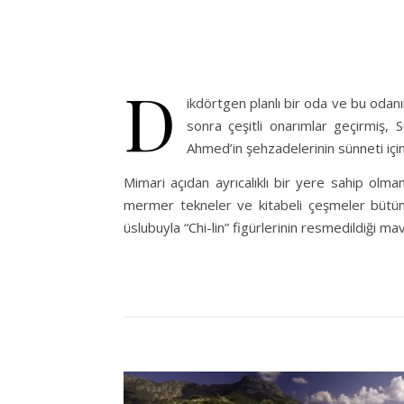
D
ikdörtgen planlı bir oda ve bu odan
sonra çeşitli onarımlar geçirmiş,
Ahmed’in şehzadelerinin sünneti için 
Mimari açıdan ayrıcalıklı bir yere sahip olma
mermer tekneler ve kitabeli çeşmeler bütün
üslubuyla “Chi-lin” figürlerinin resmedildiği ma