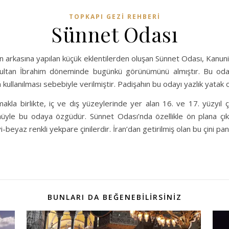
TOPKAPI GEZI REHBERI
Sünnet Odası
ın arkasına yapılan küçük eklentilerden oluşan Sünnet Odası, Kanu
 Sultan İbrahim döneminde bugünkü görünümünü almıştır. Bu oda
kullanılması sebebiyle verilmiştir. Padişahın bu odayı yazlık yatak o
makla birlikte, iç ve dış yüzeylerinde yer alan 16. ve 17. yüzyıl 
üyle bu odaya özgüdür. Sünnet Odası’nda özellikle ön plana çık
vi-beyaz renkli yekpare çinilerdir. İran’dan getirilmiş olan bu çini pa
BUNLARI DA BEĞENEBİLİRSİNİZ