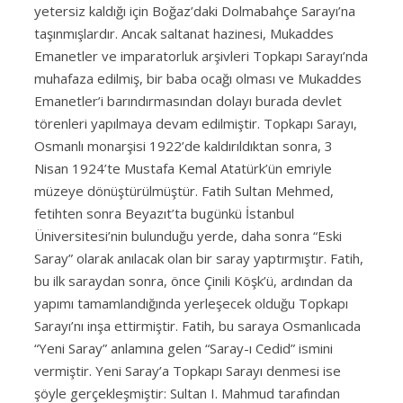
yetersiz kaldığı için Boğaz’daki Dolmabahçe Sarayı’na
taşınmışlardır. Ancak saltanat hazinesi, Mukaddes
Emanetler ve imparatorluk arşivleri Topkapı Sarayı’nda
muhafaza edilmiş, bir baba ocağı olması ve Mukaddes
Emanetler’i barındırmasından dolayı burada devlet
törenleri yapılmaya devam edilmiştir. Topkapı Sarayı,
Osmanlı monarşisi 1922’de kaldırıldıktan sonra, 3
Nisan 1924’te Mustafa Kemal Atatürk’ün emriyle
müzeye dönüştürülmüştür. Fatih Sultan Mehmed,
fetihten sonra Beyazıt’ta bugünkü İstanbul
Üniversitesi’nin bulunduğu yerde, daha sonra “Eski
Saray” olarak anılacak olan bir saray yaptırmıştır. Fatih,
bu ilk saraydan sonra, önce Çinili Köşk’ü, ardından da
yapımı tamamlandığında yerleşecek olduğu Topkapı
Sarayı’nı inşa ettirmiştir. Fatih, bu saraya Osmanlıcada
“Yeni Saray” anlamına gelen “Saray-ı Cedid” ismini
vermiştir. Yeni Saray’a Topkapı Sarayı denmesi ise
şöyle gerçekleşmiştir: Sultan I. Mahmud tarafından