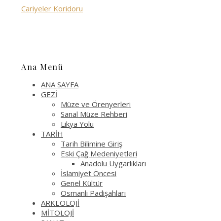
Cariyeler Koridoru
Ana Menü
ANA SAYFA
GEZİ
Müze ve Örenyerleri
Sanal Müze Rehberi
Likya Yolu
TARİH
Tarih Bilimine Giriş
Eski Çağ Medeniyetleri
Anadolu Uygarlıkları
İslamiyet Öncesi
Genel Kültür
Osmanlı Padişahları
ARKEOLOJİ
MİTOLOJİ