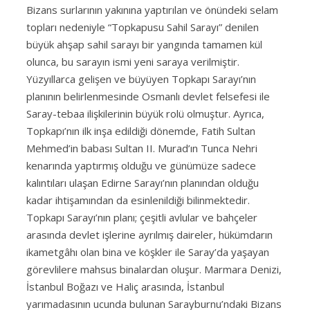
Bizans surlarının yakınına yaptırılan ve önündeki selam
topları nedeniyle “Topkapusu Sahil Sarayı” denilen
büyük ahşap sahil sarayı bir yangında tamamen kül
olunca, bu sarayın ismi yeni saraya verilmiştir.
Yüzyıllarca gelişen ve büyüyen Topkapı Sarayı’nın
planının belirlenmesinde Osmanlı devlet felsefesi ile
Saray-tebaa ilişkilerinin büyük rolü olmuştur. Ayrıca,
Topkapı’nın ilk inşa edildiği dönemde, Fatih Sultan
Mehmed’in babası Sultan II. Murad’ın Tunca Nehri
kenarında yaptırmış olduğu ve günümüze sadece
kalıntıları ulaşan Edirne Sarayı’nın planından olduğu
kadar ihtişamından da esinlenildiği bilinmektedir.
Topkapı Sarayı’nın planı; çeşitli avlular ve bahçeler
arasında devlet işlerine ayrılmış daireler, hükümdarın
ikametgâhı olan bina ve köşkler ile Saray’da yaşayan
görevlilere mahsus binalardan oluşur. Marmara Denizi,
İstanbul Boğazı ve Haliç arasında, İstanbul
yarımadasının ucunda bulunan Sarayburnu’ndaki Bizans