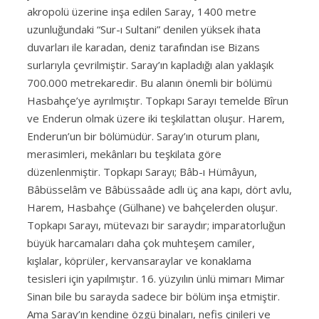
akropolü üzerine inşa edilen Saray, 1400 metre
uzunluğundaki “Sur-ı Sultani” denilen yüksek ihata
duvarları ile karadan, deniz tarafından ise Bizans
surlarıyla çevrilmiştir. Saray’ın kapladığı alan yaklaşık
700.000 metrekaredir. Bu alanın önemli bir bölümü
Hasbahçe’ye ayrılmıştır. Topkapı Sarayı temelde Bîrun
ve Enderun olmak üzere iki teşkilattan oluşur. Harem,
Enderun’un bir bölümüdür. Saray’ın oturum planı,
merasimleri, mekânları bu teşkilata göre
düzenlenmiştir. Topkapı Sarayı; Bâb-ı Hümâyun,
Bâbüsselâm ve Bâbüssaâde adlı üç ana kapı, dört avlu,
Harem, Hasbahçe (Gülhane) ve bahçelerden oluşur.
Topkapı Sarayı, mütevazı bir saraydır; imparatorluğun
büyük harcamaları daha çok muhteşem camiler,
kışlalar, köprüler, kervansaraylar ve konaklama
tesisleri için yapılmıştır. 16. yüzyılın ünlü mimarı Mimar
Sinan bile bu sarayda sadece bir bölüm inşa etmiştir.
Ama Saray’ın kendine özgü binaları, nefis çinileri ve