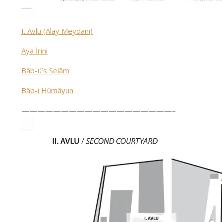
I. Avlu (Alay Meydanı)
Aya İrini
Bâb-ü’s Selâm
Bâb-ı Hümâyun
———————————————————–