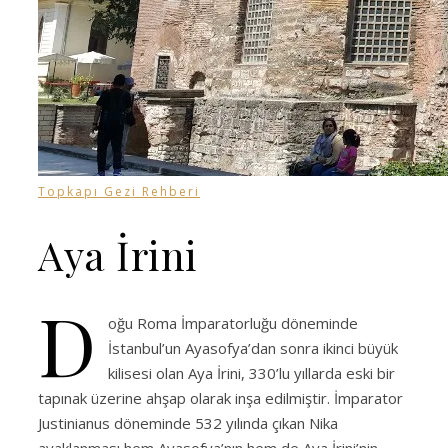
Topkapı Gezi Rehberi
Aya İrini
D
oğu Roma İmparatorluğu döneminde
İstanbul’un Ayasofya’dan sonra ikinci büyük
kilisesi olan Aya İrini, 330’lu yıllarda eski bir
tapınak üzerine ahşap olarak inşa edilmiştir. İmparator
Justinianus döneminde 532 yılında çıkan Nika
ayaklanması hem Ayasofya’nın hem de Aya İrini’nin