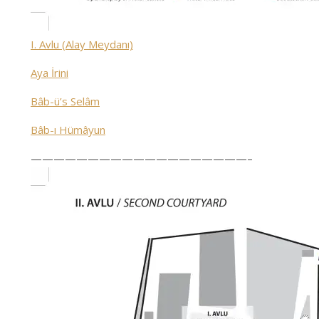
I. Avlu (Alay Meydanı)
Aya İrini
Bâb-ü’s Selâm
Bâb-ı Hümâyun
———————————————————–