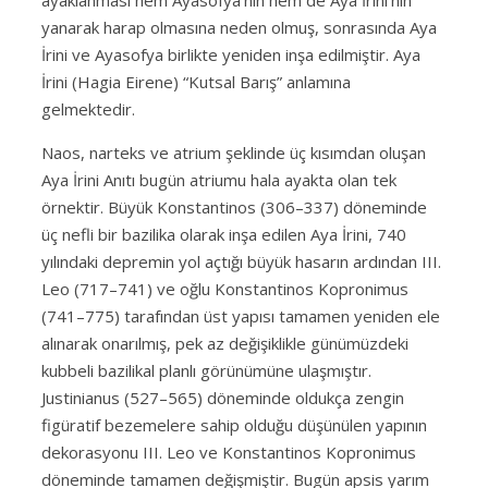
yanarak harap olmasına neden olmuş, sonrasında Aya
İrini ve Ayasofya birlikte yeniden inşa edilmiştir. Aya
İrini (Hagia Eirene) “Kutsal Barış” anlamına
gelmektedir.
Naos, narteks ve atrium şeklinde üç kısımdan oluşan
Aya İrini Anıtı bugün atriumu hala ayakta olan tek
örnektir. Büyük Konstantinos (306–337) döneminde
üç nefli bir bazilika olarak inşa edilen Aya İrini, 740
yılındaki depremin yol açtığı büyük hasarın ardından III.
Leo (717–741) ve oğlu Konstantinos Kopronimus
(741–775) tarafından üst yapısı tamamen yeniden ele
alınarak onarılmış, pek az değişiklikle günümüzdeki
kubbeli bazilikal planlı görünümüne ulaşmıştır.
Justinianus (527–565) döneminde oldukça zengin
figüratif bezemelere sahip olduğu düşünülen yapının
dekorasyonu III. Leo ve Konstantinos Kopronimus
döneminde tamamen değişmiştir. Bugün apsis yarım