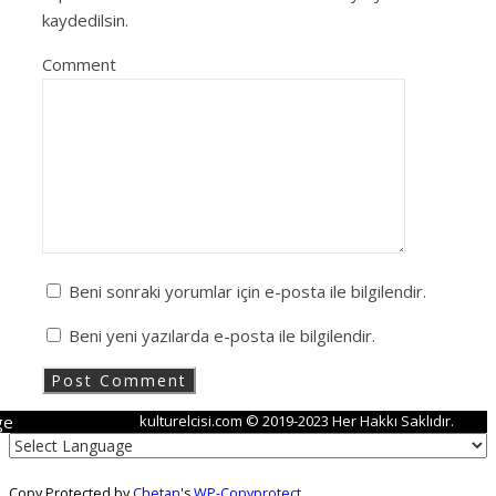
kaydedilsin.
Comment
Beni sonraki yorumlar için e-posta ile bilgilendir.
Beni yeni yazılarda e-posta ile bilgilendir.
ge
kulturelcisi.com © 2019-2023 Her Hakkı Saklıdır.
Copy Protected by
Chetan
's
WP-Copyprotect
.