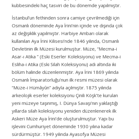
kubbesindeki haç tasviri de bu dönemde yapılmıştır.
İstanbul’un fethinden sonra camiye çevrilmediği için
Osmanlı döneminde Aya İrini’nin içinde ve dışında çok
az değişiklik yapılmıştır. Harbiye Ambarı olarak
kullanılan Aya İrini Kilisesi’nde 1846 yılında, Osmanlı
Devletinin ilk Müzesi kurulmuştur. Müze, “Mecma-i
Asar-ı Atika ” (Eski Eserler Koleksiyonu) ve Mecma-i
Esliha-i Atika (Eski Silah Koleksiyonu) adı altında iki
bölüm halinde düzenlenmiştir. Aya İrini 1869 yılında
Osmanlı İmparatorluğu’nun ilk resmi müzesi olarak
“Müze-i Hümâyûn” adıyla açılmıştır. 1875 yılında
arkeolojik eserler koleksiyonu Çinili Köşk’te kurulan
yeni müzeye taşınmış, I. Dünya Savaşı’nın yaklaştığı
yıllarda silah koleksiyonu yeniden düzenlenerek ilk
Askeri Müze Aya İrini’de oluşturulmuştur. Yapı bu
işlevini Cumhuriyet döneminde 1930 yılına kadar
sürdürmüştür. 1949 yılında Ayasofya Müzesi