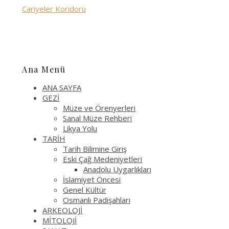
Cariyeler Koridoru
Ana Menü
ANA SAYFA
GEZİ
Müze ve Örenyerleri
Sanal Müze Rehberi
Likya Yolu
TARİH
Tarih Bilimine Giriş
Eski Çağ Medeniyetleri
Anadolu Uygarlıkları
İslamiyet Öncesi
Genel Kültür
Osmanlı Padişahları
ARKEOLOJİ
MİTOLOJİ