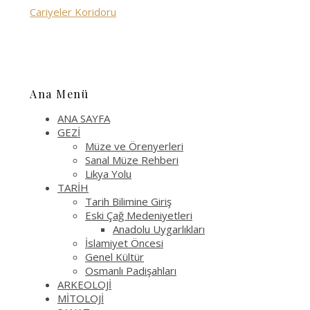
Cariyeler Koridoru
Ana Menü
ANA SAYFA
GEZİ
Müze ve Örenyerleri
Sanal Müze Rehberi
Likya Yolu
TARİH
Tarih Bilimine Giriş
Eski Çağ Medeniyetleri
Anadolu Uygarlıkları
İslamiyet Öncesi
Genel Kültür
Osmanlı Padişahları
ARKEOLOJİ
MİTOLOJİ