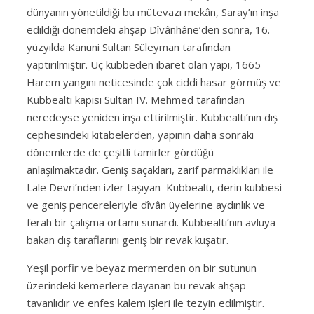
dünyanın yönetildiği bu mütevazı mekân, Saray’ın inşa
edildiği dönemdeki ahşap Dîvânhâne’den sonra, 16.
yüzyılda Kanuni Sultan Süleyman tarafından
yaptırılmıştır. Üç kubbeden ibaret olan yapı, 1665
Harem yangını neticesinde çok ciddi hasar görmüş ve
Kubbealtı kapısı Sultan IV. Mehmed tarafından
neredeyse yeniden inşa ettirilmiştir. Kubbealtı’nın dış
cephesindeki kitabelerden, yapının daha sonraki
dönemlerde de çeşitli tamirler gördüğü
anlaşılmaktadır. Geniş saçakları, zarif parmaklıkları ile
Lale Devri’nden izler taşıyan Kubbealtı, derin kubbesi
ve geniş pencereleriyle dîvân üyelerine aydınlık ve
ferah bir çalışma ortamı sunardı. Kubbealtı’nın avluya
bakan dış taraflarını geniş bir revak kuşatır.
Yeşil porfir ve beyaz mermerden on bir sütunun
üzerindeki kemerlere dayanan bu revak ahşap
tavanlıdır ve enfes kalem işleri ile tezyin edilmiştir.