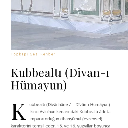
Topkapı Gezi Rehberi
Kubbealtı (Divan-ı
Hümayun)
K
ubbealtı (Dîvânhâne / Dîvân-ı Hümâyun)
İkinci Avlu’nun kenarındaki Kubbealtı âdeta
İmparatorluğun cihanşümul (evrensel)
karakterini temsil eder. 15. ve 16. yüzyıllar boyunca