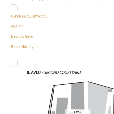
I. Avlu (Alay Meydanı)
Aya İrini
Bâb-ü’s Selâm
Bâb-ı Hümâyun
———————————————————–